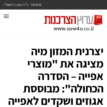
כ״ד באב ה׳תשפ״ו
7/8/2026
תפר
יצרנית המזון מיה
מציגה את "מוצרי
אפייה – הסדרה
הכחולה": מבוססת
אגוזים ושקדים לאפייה