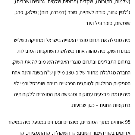
(שלמות, חתוכות), שקדים (פרוסים,שלמים, גרוסים ושבבים);
ג'לטין טהור, סודה לשתייה, סוכר (דמררה, חום); סילאן, פרג,
שומשום, סוכר וניל ועוד.
מיה מובילה את תחום מוצרי האפייה בישראל ומחזיקה כשליש
מנתח השוק. מיה מהווה אחת משלושת השחקניות המובילות
בתחום התבלינים ובתחום מוצרי האפייה היא מובילה את השוק.
החברה מגלגלת מחזור של כ-130 מיליון ש"ח בשנה והינה אחת
הספקיות הבולטות למותגים הפרטיים בניהם שופרסל ורמי לוי.
מיה יוזמת מבצעים עמוקים ומנגישה את המוצרים ללקוחותיה
בתקופות החגים – כגון שבועות.
95 אחוזים מתוך המוצרים, מיוצרים ונארזים במפעל מיה במישור
אדומים בקווי הייצור השונים: קו השוקולד, קו התמציות, קו