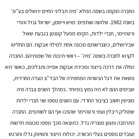
החברה הוקמה בשמה המלא 'מיה תבליני החיים ירושלים בע"מ'
בשנת 1982. שלושה שותפים: מויש וייסמן, ישראל גנזל והודי
ורטהיימר, חברי ילדות, הקימו מפעל קטנטן בגבעת שאול
שבירושלים, כשברשותם מכונה אחת למילוי אבקות. הם החליטו
לקרוא לחברה בשמה 'מיה' – ראשי תיבות של שמותיהם. החברה
החלה את דרכה בייצור ומכירת אבקות אפייה ותבלינים, כאשר היא
נושאת את דגל הכשרות המחמירה של הבד"צ העדה החרדית,
שבימים ההם לא היה נפוץ במיוחד. במהלך השנים צברה מיה
מוניטין חשוב בציבור החרדי. עם השנים נוספו שני חברי ילדות
שמוליק ריבלין ועמי ורטהיימר שהפכו אף הם לשותפים. החברה
התרחבה ומגוון מוצריה גדל. כתוצאה מכך נוספו מכונות חדשות
ועובדים נוספים בעלי הכשרה. יכולות הייצור והשיווק גדלו והורגש