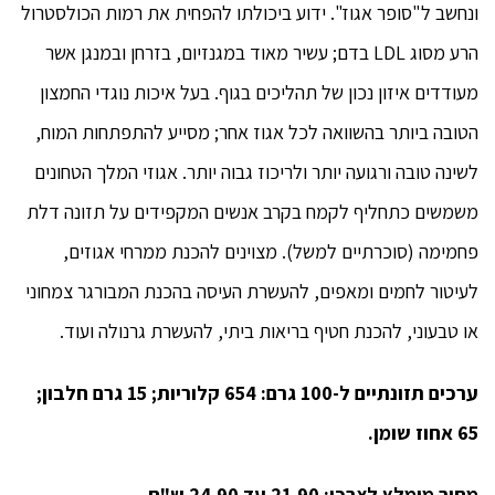
ונחשב ל"סופר אגוז". ידוע ביכולתו להפחית את רמות הכולסטרול
הרע מסוג LDL בדם; עשיר מאוד במגנזיום, בזרחן ובמנגן אשר
מעודדים איזון נכון של תהליכים בגוף. בעל איכות נוגדי החמצון
הטובה ביותר בהשוואה לכל אגוז אחר; מסייע להתפתחות המוח,
לשינה טובה ורגועה יותר ולריכוז גבוה יותר. אגוזי המלך הטחונים
משמשים כתחליף לקמח בקרב אנשים המקפידים על תזונה דלת
פחמימה (סוכרתיים למשל). מצוינים להכנת ממרחי אגוזים,
לעיטור לחמים ומאפים, להעשרת העיסה בהכנת המבורגר צמחוני
או טבעוני, להכנת חטיף בריאות ביתי, להעשרת גרנולה ועוד.
ערכים תזונתיים ל-100 גרם: 654 קלוריות; 15 גרם חלבון;
65 אחוז שומן.
מחיר מומלץ לצרכן: 21.90 עד 24.90 ש"ח.