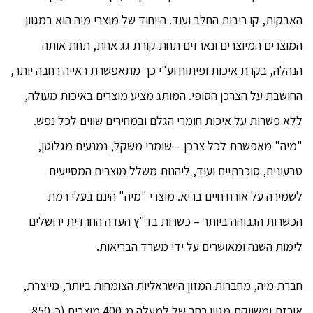
האבקות, קו ריבות החלב ועוד. הייחוד של מוצרי מיה הוא במגוון
המוצרים המיוצרים ונארזים תחת קורת גג אחת, תחת אותה
הנהלה, בקרת איכות ופיתוח וע"י כך מתאפשרת ראייה רחבה יותר,
החושבת על הצרכן הסופי. המותג מציע מוצרים באיכות מעולה,
ללא פשרות על איכות חומרי הגלם ובמחירים שווים לכל נפש.
"מיה" מאפשרת לכל צרכן – שומרי משקל, נמנעים מגלוטן,
טבעונים, סוכרתיים ועוד, ליהנות משלל מוצרים המסייעים
לשמירה על אורח חיים בריא. מוצרי "מיה" הינם בעלי רמת
הכשרות הגבוהה ביותר – כשרות בד"ץ העדה החרדית ירושלים
לימות השנה ומאושרים על ידי משרד הבריאות.
חברת מיה, מחברות המזון הישראליות הצומחות ביותר, מייצרת,
אורזת ומשווקת מגוון רחב של למעלה מ-400 מוצרים (כ-850