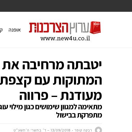
אופנה
ק
יטבתה מרחיבה את ק
המתוקות עם קצפת 
מעודנת – פרווה
מתאימה למגוון שימושים כגון מילוי עוגו
מתפרקת בבישול
רבקה קופר
13/09/2018 – ד׳ בתשרי ה׳תשע״ט