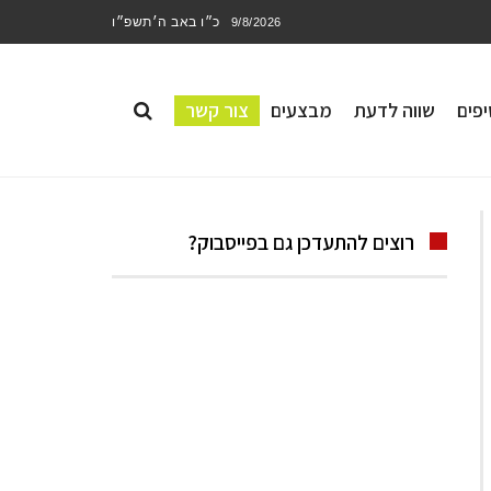
כ״ו באב ה׳תשפ״ו
9/8/2026
פים
שווה לדעת
מבצעים
צור קשר
רוצים להתעדכן גם בפייסבוק?