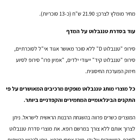
מחיר מומלץ לצרכן: 21.90 ש"ח (כ-13 סוכריות).
עוד בסדרת טננבלוט על המדף
סירופ "טננבלוט D" ללא סוכר מאושר אגוד אי"ל לסוכרתיים,
סירופ "טננבלוט קיד" ייעודי ילדים, "אמיון פרו" סירופ לסיוע
חיזוק המערכת החיסונית.
כל מוצרי מותג טננבלוט מופקים מרכיבים המאושרים על פי
התקנים הבינלאומיים המחמירים והקפדניים ביותר.
המוצרים כשרים פרווה בהשגחת הרבנות הראשית לישראל. ניתן
לצרוך אותם ללא צורך במרשם רופא. את מוצרי סדרת טננבלוט
לחורף, המשווקים על ידי מורז צמחי מרפא, ניתן לרכוש ברשתות