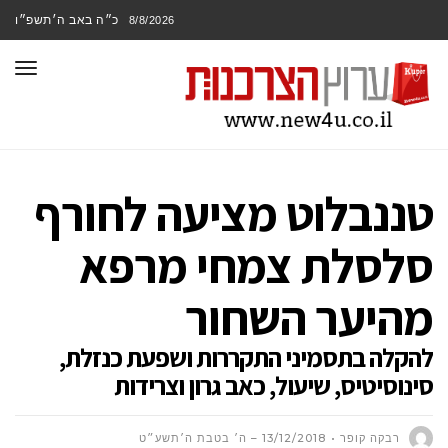
כ״ה באב ה׳תשפ״ו
8/8/2026
תפר
טננבלוט מציעה לחורף
סלסלת צמחי מרפא
מהיער השחור
להקלה בתסמיני התקררות ושפעת כנזלת,
סינוסיטיס, שיעול, כאב גרון וצרידות
רבקה קופר
13/12/2018 – ה׳ בטבת ה׳תשע״ט