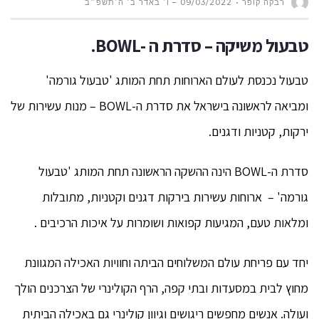
רבקה קופר
09/03/2022 – ו׳ באדר ב׳ ה׳תשפ״ב
טבעול משיקה – סדרת ה -BOWL.
טבעול נכנסת לעולם הארוחות תחת המותג 'טבעול גורמה'
ומביאה לראשונה בישראל את סדרת ה-BOWL – מנות עשירות של
ירקות, קטניות ודגנים.
סדרת ה-BOWL הינה ההשקה הראשונה תחת המותג 'טבעול
גורמה' – ארוחות עשירות בירקות דגנים וקטניות, מתובלות
ומלאות טעם, המגיעות קפואות ושומרות על איכות הרכיבים .
יחד עם פריחת עולם המשלוחים הביתה וחוויות האכילה המגוונת
מחוץ לבית במסעדות ובתי קפה, הרף הקולינרי של הצרכנים הולך
ועולה. אנשים מחפשים ריגושים וגיוון קולינרי גם באכילה הביתית