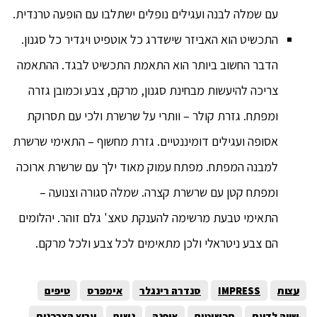
עם שמלה לבנה ועגילים נופלים ישתלבו עם הופעה טרנדית.
התכשיט הוא האביזר שישדרג כל אוטפיט ויגדיר כל סגנון.
הדבר החשוב ביותר הוא התאמת התכשיט לבגד. ההתאמה
צריכה להיעשות מבחינת סגנון, מרקם, צבע וכמובן גזרה
ומפתח. גזרת קולר – וותרי על שרשרת ולכי עם תסרוקת
אסופה ועגילים דומיננטיים. גזרת מחשוף – התאימי שרשרת
למבנה המפתח. מפתח עמוק מאוד ילך עם שרשרת ארוכה
ומפתח קטן עם שרשרת קצרה. שמלה סגורה וצנועה –
התאימי טבעת מרשימה להענקת טאצ' גלם זוהר. יהלומים
הם צבע ניטראלי ולכן מתאימים לכל צבע ולכל מרקם.
עצות
IMPRESS
סנדרה רינגלר
אימפרס
טיפים
שווה לדעת
תכשיטים
אופנה
נשים
ערוץ הצרכנות