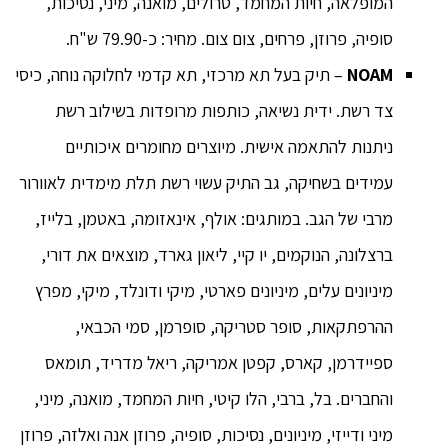
המופלאה, חיות המחמד, טרולים, מואנה, מיני, נסיכות,
סופיה, פרוזן, פרחים, צום צום. מחיר: כ-79.90 ש"ח.
NOAM
– תיק בעל תא מרכזי, תא קדמי לחלוקה נוחה, כיסי
צד רשת. ידית נשיאה, כותפות מרופדות בשילוב רשת
ניתנות להתאמה אישית. מיוצרים מחומרים איכותיים
עמידים בשחיקה, גב התיק עשוי רשת תלת מימדית לאוורור
מרבי של הגב. במותגים: אולף, אינאזומה, באטמן, בלייז,
ברצלונה, הנוקמים, יו קיי, ליאון גארד, מוצאים את דורי,
מיניונים עלים, מיניונים פארטי, מיקי ודונלד, מיקי, מפרץ
ההרפתקאות, סופר סטריקה, סופרמן, סמי הכבאי,
ספיידרמן, קארס, קפטן אמריקה, ריאל מדריד, תומאס
והחברים. בל, ברבי, הלו קיטי, חיות המחמד, מואנה, מיני,
מיני ודייזי, מיניונים, נסיכות, סופיה, פרוזן אנה ואלזה, פרוזן