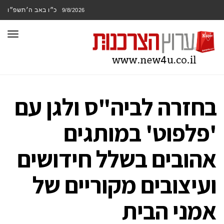
כ״ו באב ה׳תשפ״ו
9/8/2026
תפר
בחזרה לביה"ס ולגן עם
'פלפוט' במותגים
אהובים בשלל חידושים
ועיצובים מקוריים של
אמני הבית