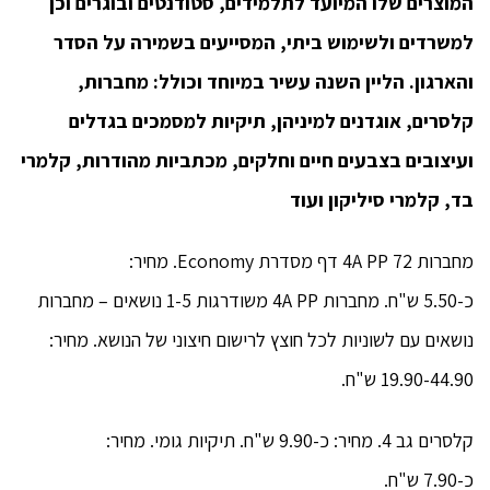
המוצרים שלו המיועד לתלמידים, סטודנטים ובוגרים וכן
למשרדים ולשימוש ביתי, המסייעים בשמירה על הסדר
והארגון. הליין השנה עשיר במיוחד וכולל: מחברות,
קלסרים, אוגדנים למיניהן, תיקיות למסמכים בגדלים
ועיצובים בצבעים חיים וחלקים, מכתביות מהודרות, קלמרי
בד, קלמרי סיליקון ועוד
מחברות 4A PP 72 דף מסדרת Economy. מחיר:
כ-5.50 ש"ח. מחברות 4A PP משודרגות 1-5 נושאים – מחברות
נושאים עם לשוניות לכל חוצץ לרישום חיצוני של הנושא. מחיר:
19.90-44.90 ש"ח.
קלסרים גב 4. מחיר: כ-9.90 ש"ח. תיקיות גומי. מחיר:
כ-7.90 ש"ח.