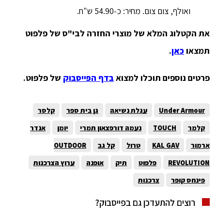
ואולף, צום צום. מחיר: כ-54.90 ש"ח.
את הקטלוג המלא של מוצרי החזרה לבי"ס של פלפוט
תמצאו
כאן
.
פרטים נוספים תוכלו למצוא
בדף הפייסבוק
של פלפוט.
Under Armour
עגלת נשיאה
גן בית ספר
קלסר
קלמר
TOUCH
נעמה דורפצאון תמרי
יומן
אנדר
ארמור
KAL GAV
טרול
קל גב
OUTDOOR
REVOLUTION
פלפוט
תיק
אופנה
ערוץ הצרכנות
פינחס קופר
צרכנות
רוצים להתעדכן גם בפייסבוק?