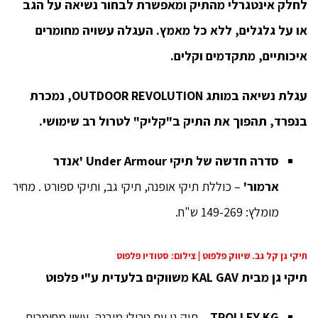
לחלק אינטגרלי מהתיק ומאפשרת לבחור נשיאה על הגב
או על גלגלים, ללא כל מאמץ
. העגלה עשויה מחומרים
איכותיים, מתקדמים וקלים.
עגלת נשיאה במותג
OUTDOOR REVOLUTION,
נמכרת
בנפרד, תהפוך את התיק ב"קליק"
לטרול רב שימושי.
סדרה חדשה של תיקי
Under Armour
'אנדר
ארמור'
– כוללת תיקי אופנה, תיקי גב, ותיקי ספורט . מחיר
מומלץ: 149-269 ש"ח.
תיקי גן קל גב. שיווק פלפוט | צילום: סטודיו פלפוט
תיקי גן מבית
KAL GAV
משווקים בלעדית ע"י פלפוט
TROLLEY KG
– תיק גן עם טרולי מובנה, עשוי מחומרים