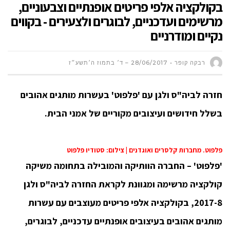
בקולקציה אלפי פריטים אופנתיים וצבעוניים,
מרשימים ועדכניים, לבוגרים ולצעירים - בקווים
נקיים ומודרניים
רבקה קופר
28/06/2017 – ד׳ בתמוז ה׳תשע״ז
חזרה לביה"ס ולגן עם 'פלפוט' ב
עשרות מותגים אהובים
בשלל חידושים ו
עיצובים מקוריים של אמני הבית.
פלפוט. מחברות קלסרים ואוגדנים | צילום: סטודיו פלפוט
'פלפוט' – החברה הוותיקה והמובילה בתחומה משיקה
קולקציה מרשימה ומגוונת לקראת החזרה לביה"ס ולגן
2017-8, בקולקציה אלפי פריטים מעוצבים עם עשרות
מותגים אהובים בעיצובים אופנתיים עדכניים, לבוגרים,