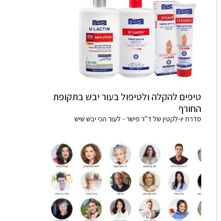
טיפים להקלה ולטיפול בעור יבש בתקופת
החורף
סדרת יו-לקטין של ד"ר פישר - לעור הכי יבש שיש