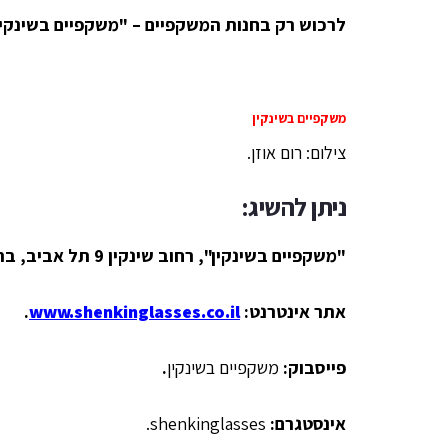
לרכוש רק בחנות המשקפיים – "משקפיים בשינקין
משקפיים בשינקין
צילום: רום אוזן.
ניתן להשיג:
"משקפיים בשינקין", רחוב שינקין 9 תל אביב, ברחוב אבן גבירול 185 תל אביב וברחוב שבזי 53 תל אביב.
אתר אינטרנט:
www.shenkinglasses.co.il
.
פייסבוק:
משקפיים בשינקין
.
אינסטגרם:
shenkinglasses.