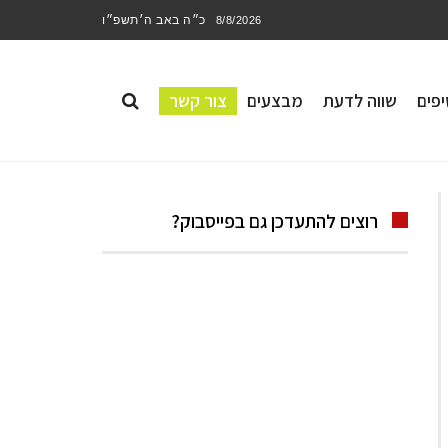
כ״ה באב ה׳תשפ״ו
8/8/2026
פים
שווה לדעת
מבצעים
צור קשר
רוצים להתעדכן גם בפייסבוק?