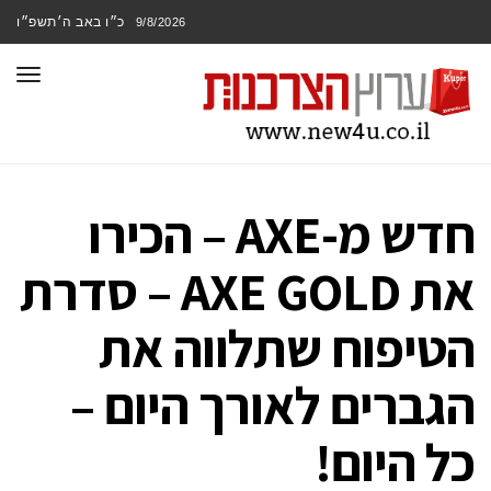
כ״ו באב ה׳תשפ״ו
9/8/2026
תפר
חדש מ-AXE – הכירו
את AXE GOLD – סדרת
הטיפוח שתלווה את
הגברים לאורך היום –
כל היום!