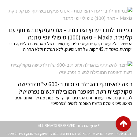
במיוחד לחברי ערוץ הצרכנות – אנו מעניקים בשיתוף עם
קליניקת Maxia – מאה (100) טיפולי יופי מתנה
הטיפול כולל עיסוי קרקפת ועיסוי פנים עם מוצרים של מאקסיה בקליניקה הכי
יוקרתית באשדוד. 45 דקות של רוגע ופינוק. ללא הגרלה וללא תחרות
רוצה להשתתף בהגרלה ולזכות ב-600 ש"ח לרכישה
מקולקציית רשת האופנה המובילה לנשים נפרטיטי?
לכבוד עונת האירועים והחגים הקרבים - ערוץ הצרכנות מגריל - ואתם זוכים
באאוטפיט מושלם מרשת האופנה לנשים "נפרטיטי"
גלילה
® ערוץ הצרכנות ALL RIGHTS RESERVED
לראש
נבנה על ידי שטיק מדיה
שיווק באינטרנט
ו
פרסום בגוגל
|
שיווק בפייסבוק
ו
מיתוג עסקי