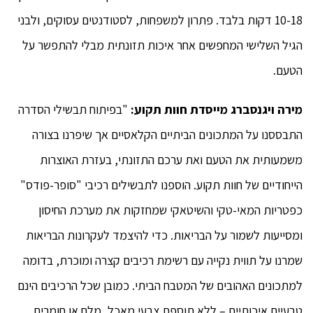
10-18 דקות בלבד. פתרון למשפחות, לסטודנטים עסוקים, ולבני
הגיל השלישי המחפשים אחר איכות תזונתית מבלי להתפשר על
הטעם.
מירה
ויגנסברג
מייסדת חוות תקוע:
"בפיתוח תבשילי הסדרה
התבססנו על המתכונים הביתיים הקלאסיים אך שיפרנו בצורה
משמעותית את הטעם ואת ערכם התזונתי, בעזרת האוצרות
הייחודיים של חוות תקוע. הוספנו לתבשילים רכיבי "סופר-פודס"
כפטריות המאי-טקי והשיטאקי שמחזקות את מערכת החיסון
ומסייעות לשמור על הבריאות. כדי להיצמד לעקרונות הבריאות
שמרנו על תווית נקייה עם רשימת רכיבים קצרה ומוכרת, בדומה
למתכונים האהובים של המטבח הביתי. כמובן שכל הרכיבים הינם
טבעיים איכותיים – ללא תוספת צבעי מאכל, מלח או חומרים