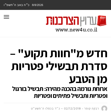
כ״ה באב ה׳תשפ״ו
8/8/2026
תפר
חדש מ"חוות תקוע" –
סדרת תבשילי פטריות
מן הטבע
ארוחת גורמה בהכנה מהירה: תבשיל בורגול
ופטריות ותבשיל פתיתים ופטריות
רבקה קופר
02/12/2018 – כ״ד בכסלו ה׳תשע״ט