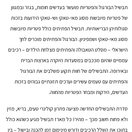
תבשיל הבורגול והפטריות מועשר בעדשים חומות, בגזר ובמגוון
של פטריות מיובשות מסוג מאי-טאקי ושי-טאקי הידועות בזכות
סגולותיהן הבריאותיות. תבשיל הפתיתים כולל פטריות מיובשות
מסוג מאי-טאקי ושמפיניון. הבורגול והפתיתים מוכרים לחך
הישראלי – מסלט הטאבולה והפתיתים מצלחת הילדים – רכיבים
עממיים שהיום מככבים במסעדות היוקרה בארצות הברית
ובאירופה. התבשילים של חוות תקוע משלבים את הבורגול
והפתיתים עם טעמים עשירים וערכים תזונתיים גבוהים בזכות
העדשים, הירקות ומבחר הפטריות מהחווה.
סדרת התבשילים החדשה מציעה פתרון קולינרי טעים, בריא, מזין
ולא פחות חשוב מכך – מהיר! כל מארז תבשיל מגיע כשהוא כולל
בתוכו את השלל הרכיבים ודורש מינימום זמן להכנה ובישול – בין