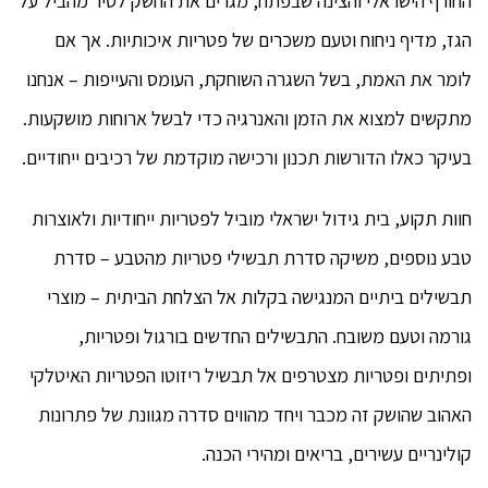
החורף הישראלי והצינה שבפתח, מגרים את החשק לסיר מהביל על
הגז, מדיף ניחוח וטעם משכרים של פטריות איכותיות. אך אם
לומר את האמת, בשל השגרה השוחקת, העומס והעייפות – אנחנו
מתקשים למצוא את הזמן והאנרגיה כדי לבשל ארוחות מושקעות.
בעיקר כאלו הדורשות תכנון ורכישה מוקדמת של רכיבים ייחודיים.
חוות תקוע, בית גידול ישראלי מוביל לפטריות ייחודיות ולאוצרות
טבע נוספים, משיקה סדרת תבשילי פטריות מהטבע – סדרת
תבשילים ביתיים המנגישה בקלות אל הצלחת הביתית – מוצרי
גורמה וטעם משובח. התבשילים החדשים בורגול ופטריות,
ופתיתים ופטריות מצטרפים אל תבשיל ריזוטו הפטריות האיטלקי
האהוב שהושק זה מכבר ויחד מהווים סדרה מגוונת של פתרונות
קולינריים עשירים, בריאים ומהירי הכנה.