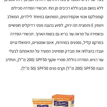
ללא בושם וצבע וללא רכיבים מן החי. תכשירי הסדרה מכילים
קומפלקס אנטי אוקסידנטים, המותאם במיוחד לילדים, המשלב
ויטמין E ותמצית תה ירוק, לסיוע בהגנה מפני רדיקלים חופשיים
ובשמירה על מראה עור בריא גם בטווח הארוך. תכשירי הסדרה
במרקם קליל, נספגים במהירות, אינם שמנוניים, היפואלרגניים
ועברו בהצלחה את מבדק סנסיטיב המעיד על התאמתם לבעלי
עור רגיש. הסדרה כוללת ספריי שקוף SPF50 (200 מ"ל), תחליב
הגנה SPF50 (200 מ"ל) וקרם פנים SPF50 (50 מ"ל).