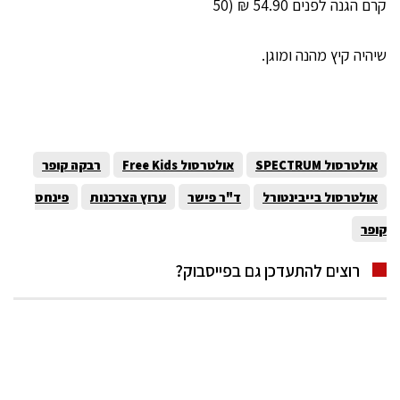
קרם הגנה לפנים 54.90 ₪ (50
שיהיה קיץ מהנה ומוגן.
אולטרסול SPECTRUM
אולטרסול Free Kids
רבקה קופר
אולטרסול בייבינטורל
ד"ר פישר
ערוץ הצרכנות
פינחס
קופר
רוצים להתעדכן גם בפייסבוק?