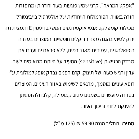
"אפקט המראה": קרני שמש פוגעות בעור וחוזרות ומתפזרות
חזרה באוויר. הפורמולות הייחודיות של אולטרסול בייבינטורל
מכילות קומפלקס אנטי אוקסידנטים המשלב ויטמין E ותמצית תה
ירוק לסיוע בהגנה מפני רדיקלים חופשיים. המוצרים בסדרה
היפואלרגנים, עמידים מאוד במים, ללא פראבנים ועברו את
מבדק הרגישות (sensitive) המעיד על היותם מתאימים לעור
עדין ורגיש כעורו של תינוק. קרם הפנים נבדק אופטלמולוגית ע"י
רופא עיניים מוסמך, מתאים לשימוש באזור העיניים. המוצרים
בסדרה מועשרים בשמנים מסוג קמומילה, קלנדולה ופשתן
להענקת לחות וריכוך העור.
מחיר:
תחליב הגנה 59.90 ₪ (125 מ"ל)