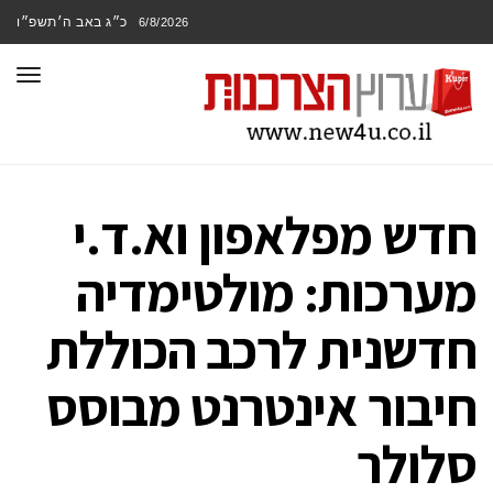
כ״ג באב ה׳תשפ״ו
6/8/2026
תפר
חדש מפלאפון וא.ד.י
מערכות: מולטימדיה
חדשנית לרכב הכוללת
חיבור אינטרנט מבוסס
סלולר