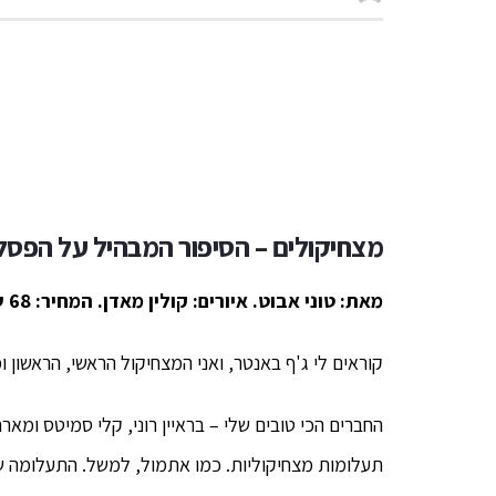
מצחיקולים – הסיפור המבהיל על הפסל 
מאת: טוני אבוט. איורים: קולין מאדן. המחיר: 68 ש"ח. כריכה קשה. מנוקד. 104 עמודים. בהוצאת ספר לכל.
קוראים לי ג'ף באנטר, ואני המצחיקול הראשי, הראשון ומספר 1 על פני כדו
החברים הכי טובים שלי – בראיין רוני, קלי סמיטס ומאר
תעלומות מצחיקוליות. כמו אתמול, למשל. התעלומה ש