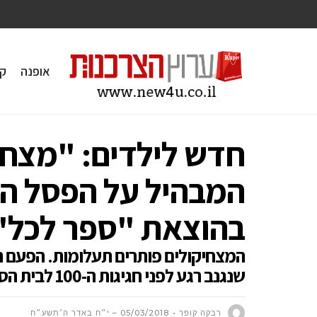
אופנה
ק
חדש לילדים: "מצחיק
המבהיל על הפסל הג
בהוצאת "ספר לכל"
המצחיקולים פותרים תעלומות. הפעם ה
שנגנב רגע לפני חגיגות ה-100 לבית הספר
רבקה קופר
05/03/2018 – י״ח באדר ה׳תשע״ח