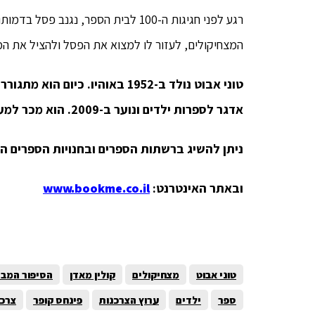
רגע לפני חגיגות ה-100 לבית הספר, נ
המצחיקולים, לעזור לו למצוא את הפסל ולהציל את המ
טוני אבוט נולד ב-1952 באוהיו. 
אדגר לספרות ילדים ונוער ב-2009. הוא מכר למעלה מ-12 מיליון עותקי ספרים.
ניתן להשיג ברשתות הספרים ובחנויות הספרים ה
ובאתר האינטרנט:
www.bookme.co.il
טוני אבוט
מצחיקולים
קולין מאדן
הסיפור המבה
ספר
ילדים
ערוץ הצרכנות
פינחס קופר
צרכנ