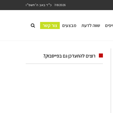
כ״ד באב ה׳תשפ״ו
7/8/2026
פים
שווה לדעת
מבצעים
צור קשר
רוצים להתעדכן גם בפייסבוק?