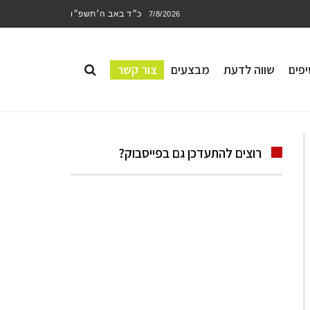
כ״ד באב ה׳תשפ״ו
7/8/2026
פים
שווה לדעת
מבצעים
צור קשר
רוצים להתעדכן גם בפייסבוק?