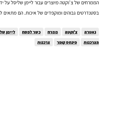
הממרחים של צ'וקטה מיוצרים עבור ליימן שליסל על יד
בסטנדרטים גבוהים ומוקפדים של איכות. הם מתאים למר
נאטרה
צ'וקטה
ממרח
כשר לפסח
ליימן של
הצרכנות
פינחס קופר
צרכנות