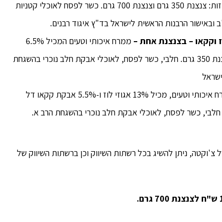
שהוא בעל כשרות פרווה. הממרח מגיע בשתי אריזות: צנצנת 350 גרם וצנצנת 700 גרם. כשר לפסח לאוכלי קטניות
 ובאישור הרבנות הראשית לישראל בד"ץ איגוד רבנים.
ז וקקאו – בצנצנת אחת –
ממרח איכותי וטעים המכיל 6.5%
אגוזי לוז ו־2.7% אבקת קקאו. מגיע באריזת צנצנת 350 גרם. חלבי, כשר לפסח, לאוכלי אבקת חלב נוכרי בהשגחת
ישראל
ממרח איכותי וטעים, מכיל 13% אגוזי לוז ו-5.5% אבקת קקאו דל
יע בצנצנת 350 גרם ובצנצנת 700 גרם. חלבי, כשר לפסח, לאוכלי אבקת חלב נוכרי בהשגחת הרב א.
'וקטה, ניתן להשיג בכל רשתות השיווק וכן ברשתות השיווק של