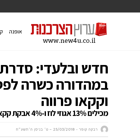
אופנה
ק
חדש ובלעדי: סדרת
במהדורה כשרה לפסח
וקקאו פרווה
מכילים 13% אגוזי לוז ו-4% אבקת קקאו ללא צבעי מאכל וללא חומרים משמרים
רבקה קופר
25/03/2018 – ט׳ בניסן ה׳תשע״ח