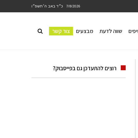
כ״ד באב ה׳תשפ״ו
7/8/2026
פים
שווה לדעת
מבצעים
צור קשר
רוצים להתעדכן גם בפייסבוק?