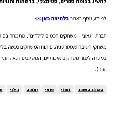
להשיג בצומת ספרים, סטימצקי, ברשתות וחנויות
למידע נוסף באתר
בלחיצה כאן >>
חברת "גאוני – משחקים חכמים לילדים", מתמחה בפיתו
משחקי חשיבה ואסטרטגיה. פיתוח המשחקים נעשה בליוו
במטרה ליצור משחקים איכותיים, המשלבים הנאה ועניין 
ועוד).
הארנב השובב
גאוני
פנאי
חנוכה
בילוי
מ