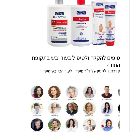
טיפים להקלה ולטיפול בעור יבש בתקופת
החורף
סדרת יו-לקטין של ד"ר פישר - לעור הכי יבש שיש