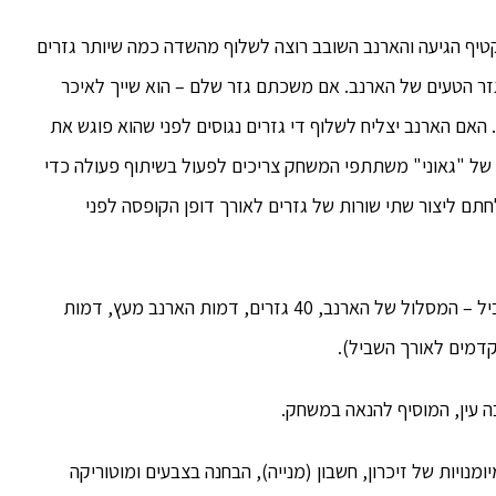
טיף הגיעה והארנב השובב רוצה לשלוף מהשדה כמה שיותר גזרים
גזר הטעים של הארנב. אם משכתם גזר שלם – הוא שייך לאיכר
האם הארנב יצליח לשלוף די גזרים נגוסים לפני שהוא פוגש את
של "גאוני" משתתפי המשחק צריכים לפעול בשיתוף פעולה כדי
חתם ליצור שתי שורות של גזרים לאורך דופן הקופסה לפני
המשחק כולל לוח משחק שהוא השדה של האיכר ובו שביל – המסלול של הארנב, 40 גזרים, דמות הארנב מעץ, דמות
קדמים לאורך השביל).
ה עין, המוסיף להנאה במשחק.
ויות של זיכרון, חשבון (מנייה), הבחנה בצבעים ומוטוריקה