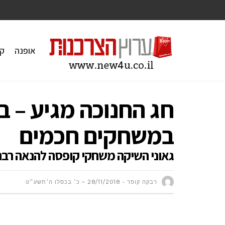
אופנה
ק
חג החנוכה מגיע – ב
במשחקים חכמים
גאוני השיקה משחקי קופסה להנאה רבה 
רבקה קופר
28/11/2018 – כ׳ בכסלו ה׳תשע״ט