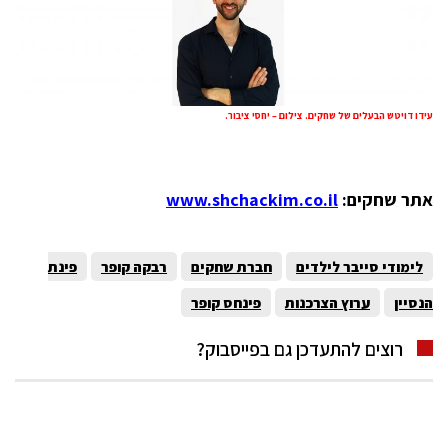
עידו דויטש הבעלים של שחקים. צילום – יחסי ציבור.
אתר
שחקים:
www.shchackim.co.il
לימודי סייבר לילדים
חברת שחקים
רבקה קופר
פינת
הנסיין
ערוץ הצרכנות
פינחס קופר
רוצים להתעדכן גם בפייסבוק?