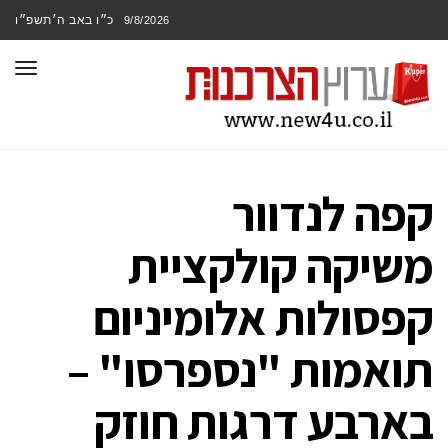
כ״ו באב ה׳תשפ״ו
9/8/2026
תפר
קפה לנדוור
משיקה קולקציית
קפסולות אלומיניום
תואמות "נספרסו" –
בארבע דרגות חוזק