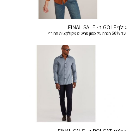
גולף GOLF ב- FINAL SALE.
עד 60% הנחה על מגוון פריטים מקולקציית החורף
פולגת POLGAT ב- FINAL SALE .