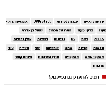
עדשות ראייה
קבוצת לפידות
UVProtect
אופטיקה צדקי
מעוז
צדקי מעוז
התרנגול הכחול
שאול בן אדרת
ZEISS
צייס
UV
גרמניה
לפידות
אילן לפידות
עדשות
קרינה
שמש
אופטיקה
שף
עיניים
עור
משקפי שמש
משקפיים
ערוץ הצרכנות
פינחס קופר
צרכנות
רוצים להתעדכן גם בפייסבוק?