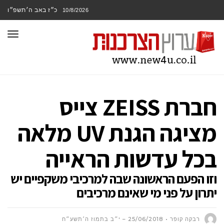
כ״ז באב ה׳תשפ״ו
10/8/2026
תפר
חברת ZEISS צייס
מציגה הגנת UV מלאה
בכל עדשות הראייה
וזו הפעם הראשונה שבה למרכיבי משקפיים יש
יתרון על פני מי שאינם מרכיבים
רבקה קופר
25/06/2018 – י״ב בתמוז ה׳תשע״ח