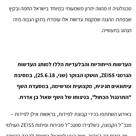
טכנולוגיה זו מהווה יתרון משמעותי במיוחד בישראל החמה ובקיץ
שבפתח. ההגנה שמקנות עדשות אלו עומדת בתקן הגבוה מזה
הנהוג בתעשייה.
העדשות הייחודיות והבלעדיות הללו למותג העדשות
הגרמני ZEISS, הושקו הבוקר (שני, 25.6.18), במסיבת
עיתונאים חגיגית, מקצועית ומרשימה, במסעדת השף
"התרנגול הכחול", בניצוחו של השף שאול בן אדרת.
באירוע השתתפו בכירי קבוצת לפידות, בראשות אילן לפידות –
מנכ"ל הקבוצה, כשלצידו סמנכ"ל מכירות ופיתוח ZEISS העולמי
– מר בוריס דה ז'ונקיר, אשר הגיע לישראל במיוחד לכבוד ההשקה