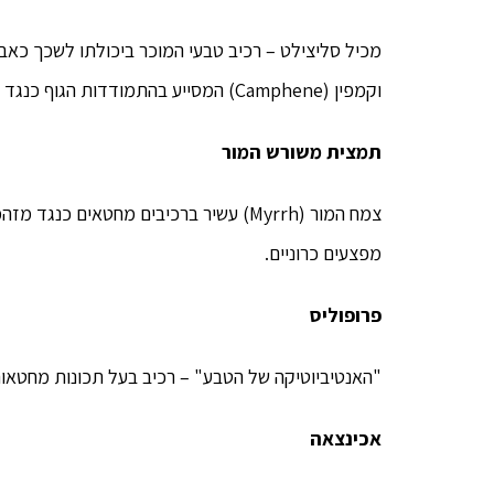
וקמפין (Camphene) המסייע בהתמודדות הגוף כנגד זיהומים והגנה על פצעים מפני זיהום חיידקי ובקטריאלי.
תמצית משורש המור
צמח המור (Myrrh) עשיר ברכיבים מחטאים 
מפצעים כרוניים.
פרופוליס
"האנטיביוטיקה של הטבע" – רכיב בעל תכונות מחטאו
אכינצאה