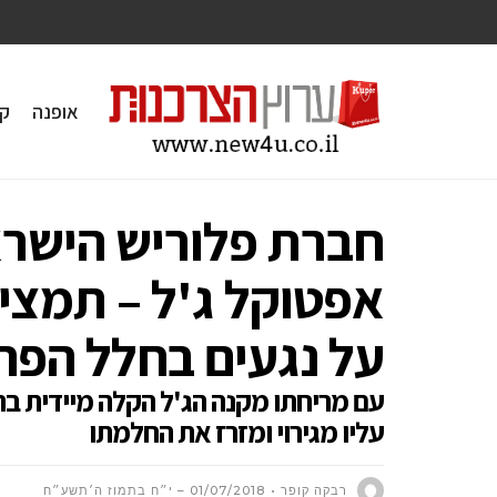
אופנה
ק
חברת פלוריש הישר
אפטוקל ג'ל – תמצי
על נגעים בחלל הפה
עם מריחתו מקנה הג'ל הקלה מיידית 
עליו מגירוי ומזרז את החלמתו
רבקה קופר
01/07/2018 – י״ח בתמוז ה׳תשע״ח