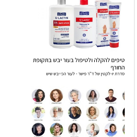
טיפים להקלה ולטיפול בעור יבש בתקופת
החורף
סדרת יו-לקטין של ד"ר פישר - לעור הכי יבש שיש