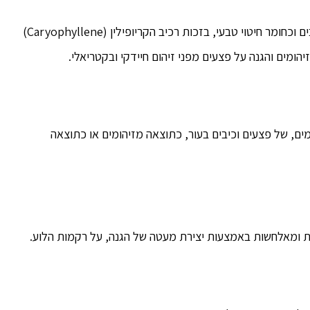
מכיל סליצילט – רכיב טבעי המוכר ביכולתו לשכך כאבים וכחומר חיטוי טבעי, בזכות רכיב הקריופילין (Caryophyllene)
כנגד מזהמים, של פצעים וכיבים בעור, כתוצאה מזיהומים או כתוצאה
ת ומאלחשות באמצעות יצירת מעטה של הגנה, על רקמות הלוע.