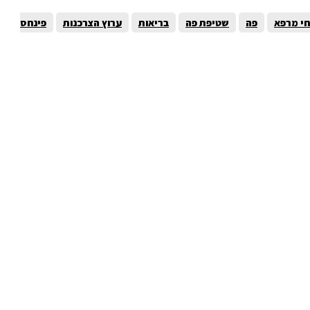
י מרפא
פה
שטיפת פה
בריאות
ערוץ הצרכנות
פינחס