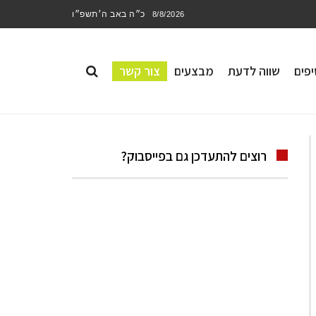
כ״ה באב ה׳תשפ״ו
8/8/2026
פים
שווה לדעת
מבצעים
צור קשר
רוצים להתעדכן גם בפייסבוק?