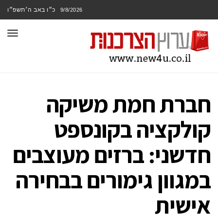
כ״ו באב ה׳תשפ״ו
9/8/2026
תפר
חברת חמת משיקה
קולקציה בקונספט
חדשני: ברזים מעוצבים
במגוון גימורים בבחירה
אישית