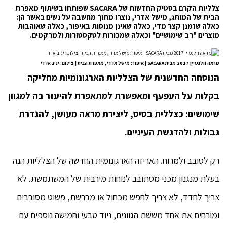
צלליות הקרם בסטיק החדשות של SACARA שפותחו בשיתוף מאפרת
הבית של המותג, מישל אדרי, נוצרו מתוך מחשבה על נשים באשר הן:
כאלה שזמנן קצר מדי, כאלה שאינן מנוסות באיפור, כאלה שאוהבות
מוצרים "רב שימושיים" וכאלה שמכורות לטקסטורות ולמרקמים.
מראה וולנטיין 2017 מבית SACARA | איפור: מישל אדרי, מאפרת הבית | צילום: יניב אדרי
הנוסחה החדשנית של הצלליות הארגונומיות מחליקה
בקלות על העפעף ומאפשרת למתאפרת להיעזר בה למגוון
שימושים: כצללית בסיס, ליצירת מראה מעושן, להגדרת
גבולות ולהדגשת העיניים.
רק לסובב ולמרוח. האריזה הארגונומית החדשה של הצלליות הנה
בעלת מנגנון מכני מסתובב לנוחות מירבית של המשתמשת. לא
צריך לחדד, לא צריך לחפש מכחול או מברשת, פשוט מסובבים
ומורחים את אחד מששת הגוונים, ניוד טבעי וחמישה נוספים עם