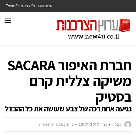
כ״ג באב ה׳תשפ״ו
6/8/2026
תפר
חברת האיפור SACARA
משיקה צללית קרם
בסטיק
נגיעה אחת רכה של צבע שעושה את כל ההבדל
רבקה קופר
23/01/2017 – כ״ה בטבת ה׳תשע״ז