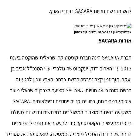
להשיג ברשת חנויות SACARA ברחבי הארץ.
צללית קרם גוון 04 SACARA | צילום: קית גלסמן
אודות
SACARA
חברת SACARA הינה חברת קוסמטיקה ישראלית שהוקמה בשנת
2013 ע"י האחים דוד, יעקב ומשה גולברי וע"י המנכ"ל אביב בן
יעקב. תוך זמן קצר נפרסה הרשת ברחבי הארץ ונכון לרגע זה
הרשת מונה כ-44 חנויות. SACARA מציעה לצרכן הישראלי מוצר
איכותי במחיר נוח, בחוויית קנייה ייחודית ובינלאומית. SACARA
משקיעה בפיתוח מוצרים המשולבים בחידושים וחדשנות מעולם
היופי ומתעשיית הקוסמטיקה כדי להעשיר את תמהיל המוצרים
הרחב של החברה המכיל מוצרי קוסמטיקה, טואלטיקה, אקססוריז