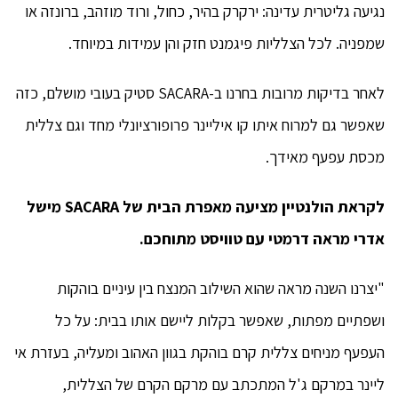
נגיעה גליטרית עדינה: ירקרק בהיר, כחול, ורוד מוזהב, ברונזה או
שמפניה. לכל הצלליות פיגמנט חזק והן עמידות במיוחד.
לאחר בדיקות מרובות בחרנו ב-SACARA סטיק בעובי מושלם, כזה
שאפשר גם למרוח איתו קו איליינר פרופורציונלי מחד וגם צללית
מכסת עפעף מאידך.
לקראת הולנטיין מציעה מאפרת הבית של
SACARA
מישל
אדרי מראה דרמטי עם טוויסט מתוחכם.
"יצרנו השנה מראה שהוא השילוב המנצח בין עיניים בוהקות
ושפתיים מפתות, שאפשר בקלות ליישם אותו בבית: על כל
העפעף מניחים צללית קרם בוהקת בגוון האהוב ומעליה, בעזרת אי
ליינר במרקם ג'ל המתכתב עם מרקם הקרם של הצללית,