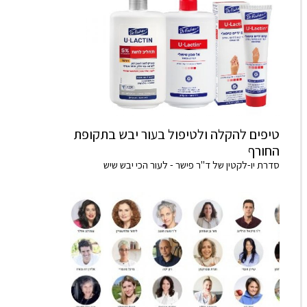
טיפים להקלה ולטיפול בעור יבש בתקופת
החורף
סדרת יו-לקטין של ד"ר פישר - לעור הכי יבש שיש