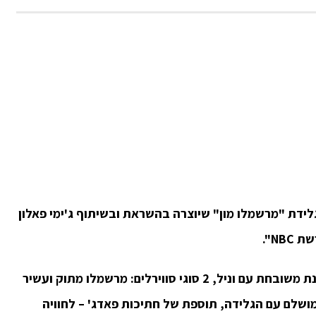
לידת "מרשמלו מון" שיוצרה בהשראת ובשיתוף ג'ימי פאלון
שת
NBC"
.
גלידת "מרשמלו מון" המופלאה, הינה גלידת שמנת משובחת עם וניל, 2 סוגי סווירלים: מרשמלו מתוק ועשיר
ושלם עם הגלידה, תוספת של חתיכות פאדג' – לחוויה