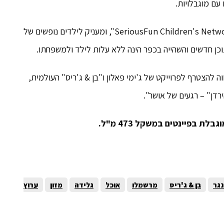
עם מוגבלויות.
"כפר נהר הירדן" החבר ברשת העולמית של ארגון "SeriousFun Children's Network", ומעניק לילדים נופשים של
 תוכן חדשים והשהייה בכפר הינה ללא עלות לילד ולמשפחתו.
וה להצטרף לפרוייקט של ג'ימי פאלון ו"בן & ג'ריס" העולמית,
דן" – רגעים של אושר".
 בפיינטים במשקל 473 מ"ל.
נגר
בן & ג'ריס
מרשמלו
אוכל
גלידה
מזון
ערוץ