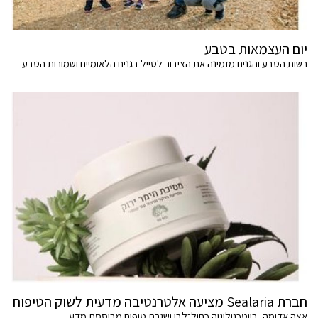
יום העצמאות בטבע
רשות הטבע והגנים מזמינה את הציבור לטייל בגנים הלאומיים ושמורות הטבע
חברת Sealaria מציעה אלטרנטיבה מדעית לשוק הטיפוח
אצה אדומה, ביוטכנולוגיה כחול־לבן ושגרת טיפוח מבוססת מדע