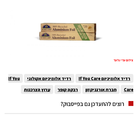
צילום עדי גלעד
רדיד אלומיניום If You Care
רדיד אלומיניום אקולוגי
If You
Care
חברת אורגניקזון
רבקה קופר
ערוץ הצרכנות
רוצים להתעדכן גם בפייסבוק?