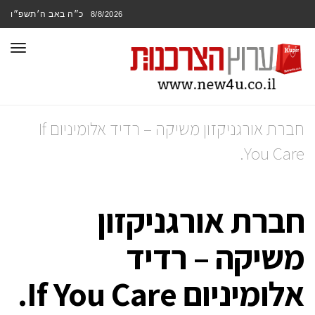
כ״ה באב ה׳תשפ״ו
8/8/2026
תפר
חברת אורגניקזון משיקה – רדיד אלומיניום If
You Care.
חברת אורגניקזון
משיקה – רדיד
אלומיניום If You Care.