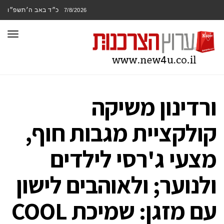
כ״ד באב ה׳תשפ״ו
7/8/2026
תפר
ורדינון משיקה
קולקציית מגבות חוף,
מצעי ג'רסי לילדים
ולנוער; ולאוהבים לישון
עם מזגן: שמיכת COOL