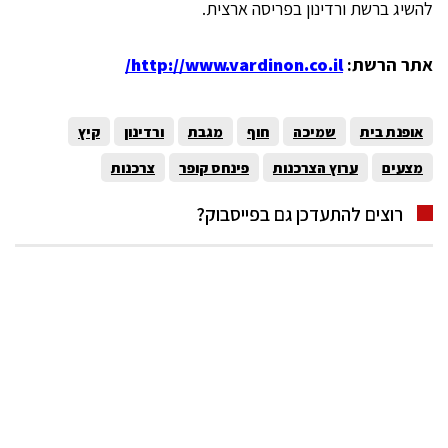
להשיג ברשת ורדינון בפריסה ארצית.
אתר הרשת:
http://www.vardinon.co.il/
אופנת בית
שמיכה
חוף
מגבת
ורדינון
קיץ
מצעים
ערוץ הצרכנות
פינחס קופר
צרכנות
רוצים להתעדכן גם בפייסבוק?