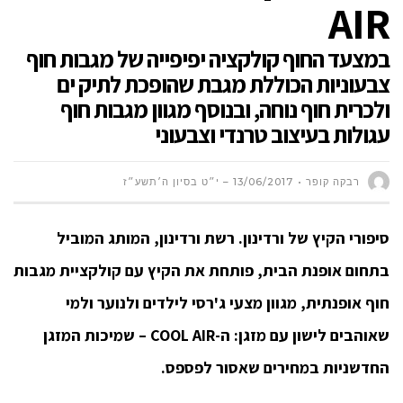
AIR
במצעד החוף קולקציה יפיפייה של מגבות חוף
צבעוניות הכוללת מגבת שהופכת לתיק ים
ולכרית חוף נוחה, ובנוסף מגוון מגבות חוף
עגולות בעיצוב טרנדי וצבעוני
רבקה קופר
13/06/2017 – י״ט בסיון ה׳תשע״ז
ס
י
פ
ו
ר
י
ה
ק
י
ץ
של ורדינון.
רשת ורדינון, המותג המוביל
בתחום אופנת הבית, פותחת את הקיץ עם קולקציית מגבות
חוף אופנתית
,
מגוון מצעי ג'רסי לילדים ולנוער ולמי
שאוהבים לישון עם מזגן: ה-
COOL AIR
– שמיכות המזגן
החדשניות
במחירים שאסור לפספס.