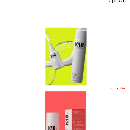
חלק ורך.
צילום אור גפן