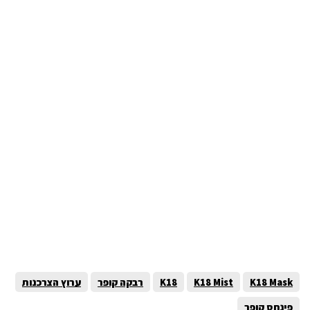
K18 Mask
K18 Mist
K18
רבקה קופר
ערוץ הצרכנות
פינחס קופר