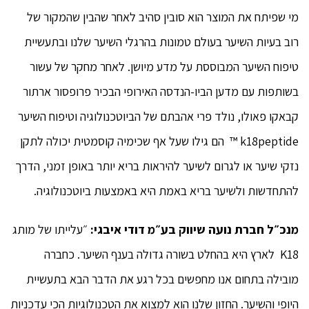
מי שפיתח את המוצר הוא סובין סהיב לאחר שהבין שהמקור של
רוב בעיות השיער בעולם טמונות בהרגלי השיער שלנו ובתעשיית
טיפוח השיער המבוססת על מדע מיושן. לאחר מחקר של עשור
בשותפות עם מדען הביו-הנדסה האירופי הבכיר פרופסור ארתור
קבאקו פאולו, נולד פרי אהבתם של הביוטכנולוגיה וטיפוח השיער
k18peptide ™ הם גילו שעל אף שכימיה קוסמטית יכולה לתקן
נזקי שיער או לגרום לשיער להיראות בריא יותר באופן זמני, הדרך
להתחדשות ולשיער בריא באמת היא באמצעות ביוטכנולוגיה.
מנכ״ל חברת נועה שיווק בע״מ דודי איבגי:
״עלייתו של מותג
K18 לארץ היא בהחלט בשורה גדולה בענף השיער. כחברה
מובילה בתחום אנו מחפשים בכל רגע את הדבר הבא בתעשיית
היופי והשיער. החזון שלנו הוא למצוא את הטכנולוגיות הכי עדכניות