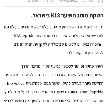
רבקה קופר
07/02/2022 – ו׳ באדר א׳ ה׳תשפ״ב
השקת מותג השיער
K18
בישראל.
מדובר בסגמנט חדש ראשון מסוגו בעולם ללא מתחרים בעולם וגם
לא בישראל. טכנולוגיה המוכרת כפטנט רשום k18peptide ™
שהוכחה בניסויים קליניים שביכולתה לתקן את הנזק שנגרם
לשיער תוך4 דקות בלבד.
לאחר מחקר ופיתוח שנמשך כמעט עשור, פריצת הדרך
המשמעותית של המותג היא החיבור בין המדע לשיער ובטכנולוגיה
החדשה ביותר בעולם לתיקון שיער פגום. טכנולוגיית Bio Active
Peptide פועלת בעומק השיער בשרשראות הקרטין על מנת לתקן
את השברים והנזקים המצטברים ובמטרה להפוך את השיער לבריא