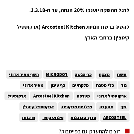
לרגל ההשקה יוענקו 20% הנחה, עד ה-1.3.18.
להשיג ברשת חנויות
Arcosteel Kitchen
(ארקוסטיל
קיטצ'ן) ברחבי הארץ.
ששת
מצקת
כף הגשה
MICRODOT
השף מאיר אדוני
נור
כלי מטבח
מלקחיים
כף טיגון
מאיר אדוני
ארקוסטיל אדוני
מטרפה
Arcosteel Kitchen
ארקוסטיל
שף
מסעדה
מילניום מרקטינג
ארקוסטיל קיטצ'ן
ARCOSTEEL
ערוץ הצרכנות
פינחס קופר
צרכנות
רוצים להתעדכן גם בפייסבוק?