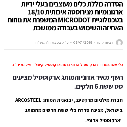
הסדרה כוללת כלים מעוצבים בעלי ידיות
ארגונומיות מנירוסטה איכותית 18/10
בטכנולוגיית MICRODOT המשפרת את נוחות
האחיזה והשימוש בעבודה ממושכת
רבקה קופר
08/01/2018 – כ״א בטבת ה׳תשע״ח
כלי ששת מסדרת ארקוסטיל אדוני ברשת ארקוסטיל קיטצ'ן | צילום: יח"צ
השף מאיר אדוני והמותג ארקוסטיל מציעים
סט ששת 6 חלקים.
חברת מילניום מרקטינג, יבואנית המותג ARCOSTEEL
בישראל, מציגה סדרת כלי ששת חדשים מהמותג
'ארקוסטיל אדוני'.