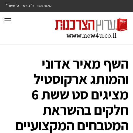
כ״ג באב ה׳תשפ״ו
6/8/2026
תפר
השף מאיר אדוני
והמותג ארקוסטיל
מציגים סט ששת 6
חלקים בהשראת
המטבחים המקצועיים