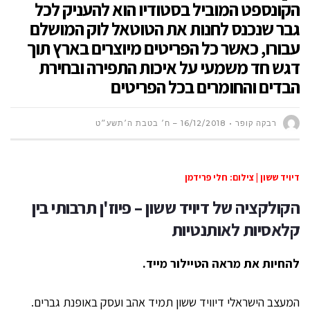
הקונספט המוביל בסטודיו הוא להעניק לכל
גבר שנכנס לחנות את הטוטאל לוק המושלם
עבורו, כאשר כל הפריטים מיוצרים בארץ תוך
דגש חד משמעי על איכות התפירה ובחירת
הבדים והחומרים בכל הפריטים
רבקה קופר
16/12/2018 – ח׳ בטבת ה׳תשע״ט
דיויד ששון | צילום: חלי פרידמן
הקולקציה של דיויד ששון – פיוז'ן תרבותי בין
קלאסיות לאותנטיות
להחיות את מראה הטיילור מייד.
המעצב הישראלי דיוויד ששון תמיד אהב ועסק באופנת גברים.