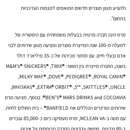
ולהציע מגוון מוצרים חדשים התואמים למגמות העדכניות
בתחום".
מרס הינה חברה פרטית בבעלות משפחתית עם היסטוריה של
למעלה מ-100 שנה המייצרת מוצרים ומציעה מגוון שירותים לבני
אדם ובעלי חיים. עם מחזור מכירות של כ-35 מיליארד דולר
בשנה, החברה מייצרת בין השאר: M&M’s® SNICKERS® ,TWIX®
,MILKY WAY® ,DOVE® ,PEDIGREE® ,ROYAL CANIN®
,WHISKAS® ,EXTRA® ORBIT® ,5™ ,SKITTLES® ,UNCLE
BEN’S® MARS DRINKS and COCOAVIA®. בנוסף, מציעה מרס
שירותים וטרינרים הכוללים את BANFIELD® – בית החולים לחיות.
עם מטה ב-MCLEAN VA, מרס מעסיקה כיום כ-85,000 עובדים
ב-80 מדינות. חמשת עקרונות החברה מבוססים על איכות,