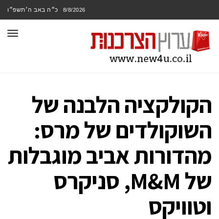
כ״ה באב ה׳תשפ״ו
8/8/2026
תפר
הקולקציה הלבנה של
השוקולדים של מרס:
מהדורות אביב מוגבלות
של M&M, סניקרס
וטוויקס