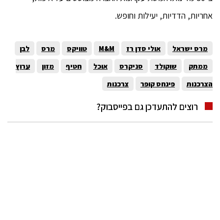
אחריות, הדדיות, יעילות וחופש.
מרס ישראל
אולי סדן רז
M&M
טוויקס
מרס
לבן
ממתק
שוקולד
סניקרס
אוכל
חטיף
מזון
ערוץ
הצרכנות
פינחס קופר
צרכנות
רוצים להתעדכן גם בפייסבוק?