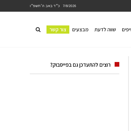
כ״ד באב ה׳תשפ״ו
7/8/2026
פים
שווה לדעת
מבצעים
צור קשר
רוצים להתעדכן גם בפייסבוק?