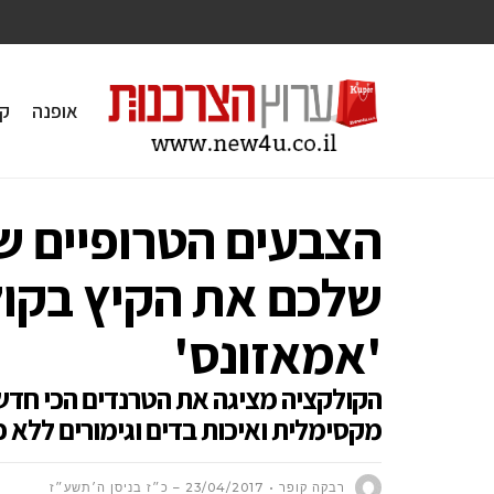
אופנה
ק
שלכם את הקיץ בקו
'אמאזונס'
הקולקציה מציגה את הטרנדים הכי חדשי
מקסימלית ואיכות בדים וגימורים ללא 
רבקה קופר
23/04/2017 – כ״ז בניסן ה׳תשע״ז