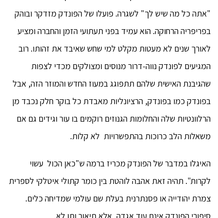
"אתה כל מה שיש לך" לשגרה. פועלו של הפונדק מזדקר ובוהק
בפריפריה הרחוקה. הוא עמיד בפני תעתועי הזמן והחברה ומציע
לאורך שנים לא מעטות מקלט למי שחש שאיבד את זהותו. רוב
המגיעים לפונדק נווה-דרור מנוסים ומצולקים מכדי לצפות
שהגיבנת האישית שלהם תתפוגג במעוז החדש והמוזר הזה, אבל
בפונדק כמו בפונדק, הרציונליות מאבדת כל בוקר חלק נכבד מן
הרלוונטיות שלה והחלומות הגנוזים רוקמים בו עור וגידים גם אם
משאלות הלב כרוכות בהתפשרויות לא קלות.
האיגלו במדבר של הפונדק מכריז ברמה ש"כאן הכול עשוי
לקרות". תהיה זאת אהבה לוהטת בין כומר קתולי איטלקי לספרית
צמרת יהודייה או פסנתרנית בעלת שם עולמי שמדיחה כלים.
סיפורי הפונדק אינם עוד אגדה, אלא תיאור ותו לא.