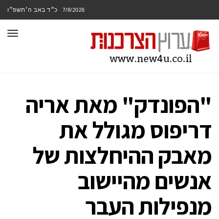
כ״ד באב ה׳תשפ״ו
7/8/2026
תפר
"הפונדק" מאת אריה
דריפוס מגולל את
מאבק ההיחלצות של
אנשים מהיישוב
מנפילות העבר