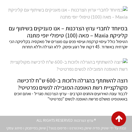
במיוחד לחברי ערוץ הצרכנות – אנו מעניקים בשיתוף עם
קליניקת Maxia – מאה (100) טיפולי יופי מתנה
הטיפול כולל עיסוי קרקפת ועיסוי פנים עם מוצרים של מאקסיה בקליניקה הכי
יוקרתית באשדוד. 45 דקות של רוגע ופינוק. ללא הגרלה וללא תחרות
רוצה להשתתף בהגרלה ולזכות ב-600 ש"ח לרכישה
מקולקציית רשת האופנה המובילה לנשים נפרטיטי?
לכבוד עונת האירועים והחגים הקרבים - ערוץ הצרכנות מגריל - ואתם זוכים
באאוטפיט מושלם מרשת האופנה לנשים "נפרטיטי"
גלילה
® ערוץ הצרכנות ALL RIGHTS RESERVED
לראש
נבנה על ידי שטיק מדיה
שיווק באינטרנט
ו
פרסום בגוגל
|
שיווק בפייסבוק
ו
מיתוג עסקי