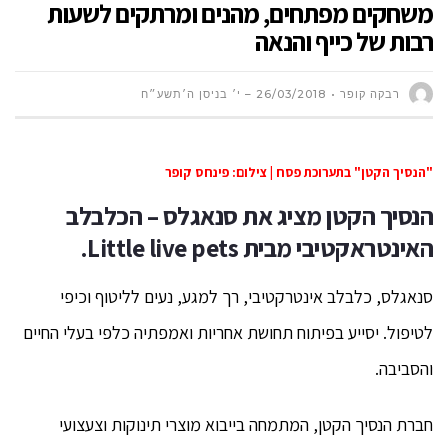
משחקים מפתחים, מהנים ומרתקים לשעות
רבות של כייף והנאה
רבקה קופר
26/03/2018 – י׳ בניסן ה׳תשע״ח
"הנסיך הקטן" בתערוכת פסח | צילום: פינחס קופר
הנסיך הקטן מציג את סנאגלס – הכלבלב
האינטראקטיבי מבית Little live pets.
סנאגלס, כלבלב אינטרקטיבי, רך למגע, נעים לליטוף וכיפי
לטיפול. יסייע בפיתוח תחושת אחריות ואמפתיה כלפי בעלי החיים
והסביבה.
חברת הנסיך הקטן, המתמחה בייבוא מוצרי תינוקות וצעצועי