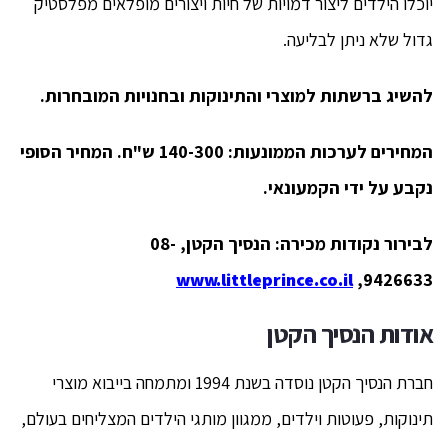
יוכלו הילדים ליצור דמויות של חיות ויצורים מופלאים מפלסטיק
גדול שלא ניתן לבליעה.
להשיג ברשתות למוצרי והתינוקות ובחנויות המובחרות.
המחירים לערכות הממונעות: 140-300 ש"ח. המחיר הסופי
נקבע על ידי הקמעונאי.
לבירור נקודות מכירה: הנסיך הקטן, 08-
www.littleprince.co.il
9426633,
אודות הנסיך הקטן
חברת הנסיך הקטן נוסדה בשנת 1994 ומתמחה בייבוא מוצרי
תינוקות, פעוטות וילדים, ממגוון מותגי הילדים המצליחים בעולם,