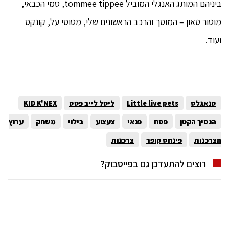
ביניהם המותג האנגלי המוביל tommee tippee, סמי הכבאי,
מוטור טאון – המוסך והרכב הראשונים שלי, מטוסי על, קונקס
ועוד.
סנאגלס
Little live pets
ליטל לייב פטס
KID K'NEX
הנסיך הקטן
פסח
פנאי
צעצוע
בילוי
משחק
ערוץ
הצרכנות
פינחס קופר
צרכנות
רוצים להתעדכן גם בפייסבוק?