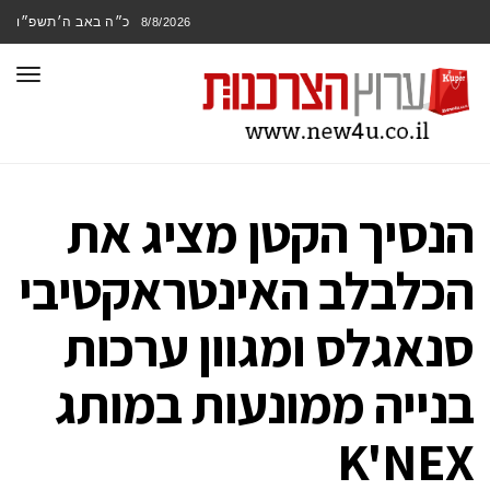
כ״ה באב ה׳תשפ״ו
8/8/2026
תפר
הנסיך הקטן מציג את
הכלבלב האינטראקטיבי
סנאגלס ומגוון ערכות
בנייה ממונעות במותג
K'NEX