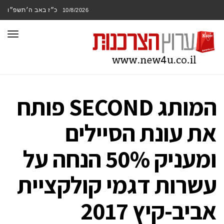
כ״ז באב ה׳תשפ״ו
10/8/2026
תפר
המותג SECOND פותח
את עונת הסיילים
ומעניק 50% הנחה על
עשרות דגמי קולקציית
אביב-קיץ 2017