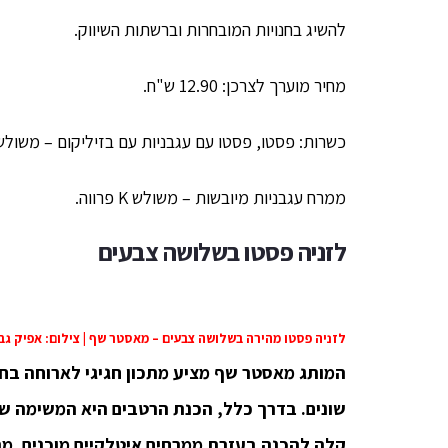
להשיג בחנויות המובחרות וברשתות השיווק.
מחיר מוערך לצרכן: 12.90 ש"ח.
כשרות: פסטו, פסטו עם עגבניות עם בזיליקום – משולש K חלבי
ממרח עגבניות מיובשות – משולש K פרווה.
לזניה פסטו
בשלושה צבעים
לזניה פסטו מהירה בשלושה צבעים – מאסטר שף | צילום: אפיק גב
המותג מאסטר שף מציע מתכון חגיגי לארוחה בחג
שונים. בדרך כלל, הכנת הרטבים היא המשימה ש
קלה להכנה בעזרת ממרחים איטלקיים מוכנים. מ