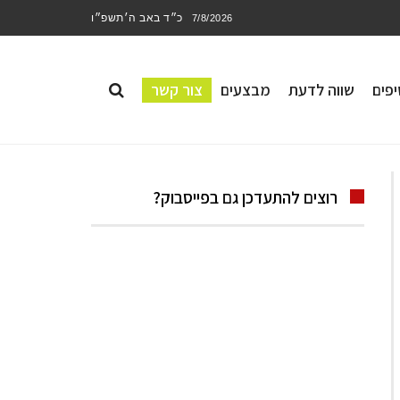
כ״ד באב ה׳תשפ״ו
7/8/2026
פים
שווה לדעת
מבצעים
צור קשר
רוצים להתעדכן גם בפייסבוק?