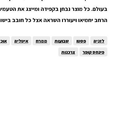
בעולם. כל מוצר נבחן בקפידה ומייצג את הטעמים
הרחב יחמיאו ויעוררו השראה אצל כל חובב בישול
לזניה
פסטו
שבועות
ממרח
איטליה
אוכל
פינחס קופר
צרכנות