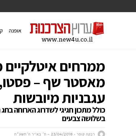
אופנה
ק
ממרחים איטלקיים מ
מאסטר שף – פסטו, 
עגבניות מיובשות
כולל מתכון חגיגי לשדרוג הארוחה בחג 
בשלושה צבעים
רבקה קופר
23/04/2018 – ח׳ באייר ה׳תשע״ח