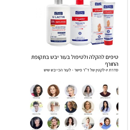
טיפים להקלה ולטיפול בעור יבש בתקופת
החורף
סדרת יו-לקטין של ד"ר פישר - לעור הכי יבש שיש