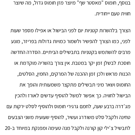
בנוסף, חומוס "מאסטר שף" מיוצר מזן חומוס גדול, מה שיוצר
חווית טעם ייחודית.
הצורך בלהשרות קטניות יום לפני הבישול או אפילו מספר שעות
לפני, כמו הצורך להפשיר ולשמור כמויות גדולות בפריזר, מונע
מרבים להשתמש בקטניות בתבשילים הביתיים. הסדרה החדשה
חוסכת לבשלן זמן יקר במטבח. אין צורך בהשריה מוקדמת או
הכנות מראש ולכן זמן ההכנה של המרקים, החמין, הסלטים,
החומוס ושאר מיני תבשילים מתקצר משמעותית והופך את
הבישול לחוויה. כך אפשר למשל להוסיף עדשים לאורז ולהכין
מג'דרה ברבע שעה, לחמם גרגירי חומוס ולהוסיף לסלט ירקות עם
טחינה ולקבל סלט משודרג ועשיר, להוסיף שעועית משני הצבעים
לתבשיל צ'ילי קון קורנה ולקבל מנה טעימה ומפנקת במיוחד ב-20