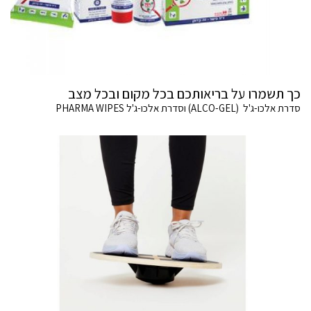
כך תשמרו על בריאותכם בכל מקום ובכל מצב
סדרת אלכו-ג'ל (ALCO-GEL) וסדרת אלכו-ג'ל PHARMA WIPES