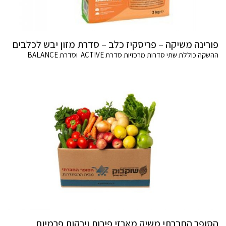
פורינה משיקה – פריסקיז כלב – סדרת מזון יבש לכלבים
ההשקה כוללת שתי סדרות מרכזיות סדרת ACTIVE וסדרת BALANCE
הסופר החברתי משיק מארזי פירות וירקות פרמיום