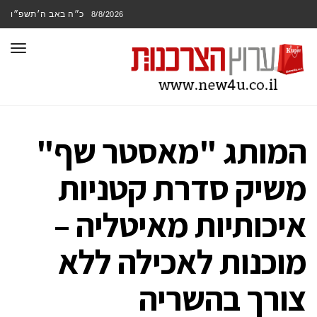
כ״ה באב ה׳תשפ״ו
8/8/2026
תפר
המותג "מאסטר שף"
משיק סדרת קטניות
איכותיות מאיטליה –
מוכנות לאכילה ללא
צורך בהשריה