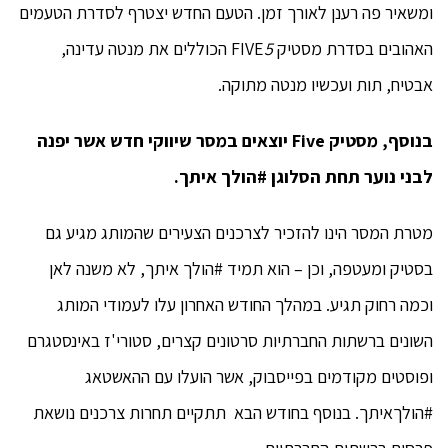
ומשאיר פה רענן לאורך זמן. הטעם החדש יצטרף לסדרת הטעמים
האהובים בסדרת מסטיק FIVE
5
הכוללים את מנטה עדינה,
אבטיח, תות ועכשיו מנטה מתוקה.
בנוסף, מסטיק Five יוצאים במסר שיווקי חדש אשר יפנה
לבני נוער תחת הסלוגן #הולך איתך.
מטרת המסר הינו להזכיר לצרכנים הצעירים שהמותג מגיע גם
בסטיק ומעטפה, וכן – הוא תמיד #הולך איתך, לא משנה לאן
וכמה רחוק תגיע. במהלך החודש האחרון עלו לעמודי המותג
השונים ברשתות החברתיות סרטונים קצרים, סטורי'ז באינסטגרם
ופוסטים מקודמים בפייסבוק, אשר הועלו עם ההאשטאג
#הולךאיתך. בנוסף בחודש הבא תתקיים תחרות צרכנים נושאת