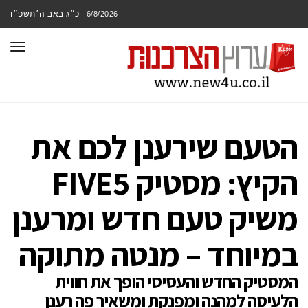
כ״ג באב ה׳תשפ״ו
6/8/2026
תפר
הטעם שירענן לכם את
הקיץ: מסטיק FIVE5
משיק טעם חדש ומרענן
במיוחד – מנטה מתוקה
המסטיק החדש והעסיסי הופך את חווית
הלעיסה למהנה ומפנקת ומשאיר פה רענן