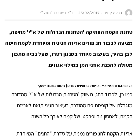
רבקה קופר
23/02/2017 – כ״ז בשבט ה׳תשע״ז
טחנת הקמח הוותיקה 'הטחנות הגדולות של א"י' מחיפה,
מציעה לכבוד חג פורים אריזה חגיגית ומיוחדת לקמח חיטה
לבן בהיר, בעיצוב מיוחד בסגנון רטרו, שעל גביה מתכון
מעולה להכנת אוזני המן במילוי אגוזים.
הטחנות הגדולות של א"י – אריזת קמח חגיגית לפורים | צילום: מנחם גרייבסקי
כמו כן, לכבוד החג, תשווק 'הטחנות הגדולות של א"י' מהדורה
מוגבלת של קופסת פח מהודרת בעיצוב חגיגי תואם לאריזת
הקמח, לאחסון נוח ופרקטי של קמח לאורך כל השנה.
אריזת הקמח לחג פורים נמנית על סדרת "החגים" המיוחדת