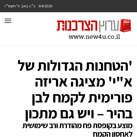
כ״ג באב ה׳תשפ״ו
6/8/2026
תפר
'הטחנות הגדולות של
א"י' מציגה אריזה
פורימית לקמח לבן
בהיר – ויש גם מתכון
מוצע בקופסת פח מהודרת ורב שימושית
לאחסון הקמח