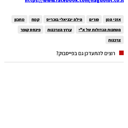
https://www.facebook.com/hagdolot.co.il
אזני המן
פורים
הילה יבניאלי בוכריס
קמח
מתכון
הטחנות הגדולות של א"י
ערוץ הצרכנות
פינחס קופר
צרכנות
רוצים להתעדכן גם בפייסבוק?