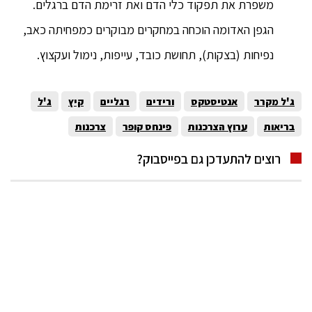
משפרת את תפקוד כלי הדם ואת זרימת הדם ברגלים.
הגפן האדומה הוכחה במחקרים מבוקרים כמפחיתה כאב,
נפיחות (בצקות), תחושת כובד, עייפות, נימול ועקצוץ.
ג'ל מקרר
אנטיסטקס
ורידים
רגליים
קיץ
ג'ל
בריאות
ערוץ הצרכנות
פינחס קופר
צרכנות
רוצים להתעדכן גם בפייסבוק?