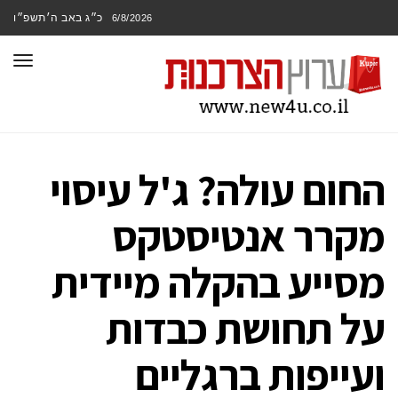
כ״ג באב ה׳תשפ״ו
6/8/2026
תפר
החום עולה? ג'ל עיסוי
מקרר אנטיסטקס
מסייע בהקלה מיידית
על תחושת כבדות
ועייפות ברגליים