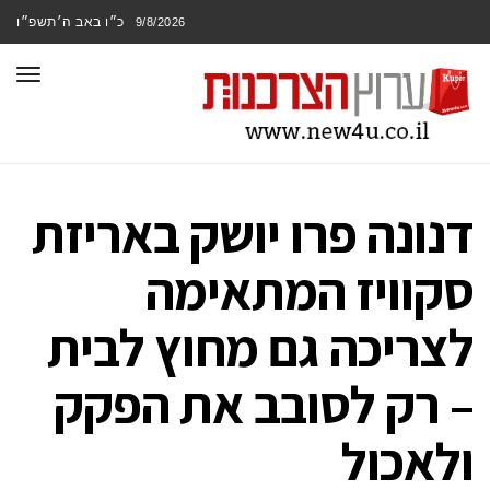
כ״ו באב ה׳תשפ״ו
9/8/2026
תפר
דנונה פרו יושק באריזת
סקוויז המתאימה
לצריכה גם מחוץ לבית
– רק לסובב את הפקק
ולאכול