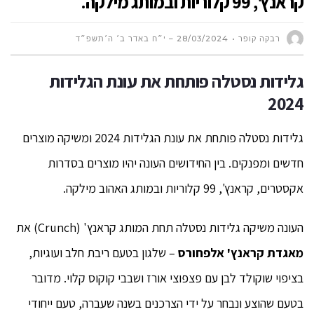
קראנץ', 99 קלוריות ובמותג מילקה.
רבקה קופר
28/03/2024 – י״ח באדר ב׳ ה׳תשפ״ד
גלידות נסטלה פותחת את עונת הגלידות
2024
גלידות נסטלה פותחת את עונת הגלידות 2024 ומשיקה מוצרים
חדשים ומפנקים. בין החידושים העונה יהיו מוצרים בסדרות
אקסטרים, קראנץ', 99 קלוריות ובמותג האהוב מילקה.
העונה משיקה גלידות נסטלה תחת המותג קראנץ' (Crunch) את
מאגדת קראנץ' אלפחורס
– שלגון בטעם ריבת חלב ועוגיות,
בציפוי שוקולד לבן עם פצפוצי אורז ושבבי קוקוס קלוי. מדובר
בטעם שהוצע ונבחר על ידי הצרכנים בשנה שעברה, טעם ייחודי