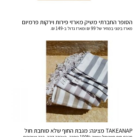
הסופר החברתי משיק מארזי פירות וירקות פרמיום
מארז בינוני במחיר של 99 ₪ ומארז גדול ב-149 ₪.
TAKEANAP מציגה: מגבת החוף שלא סוחבת חול
מגבת חוף פשטמל עשויה 100% כותנה, באריגה דקה, רכה ואוורירית.