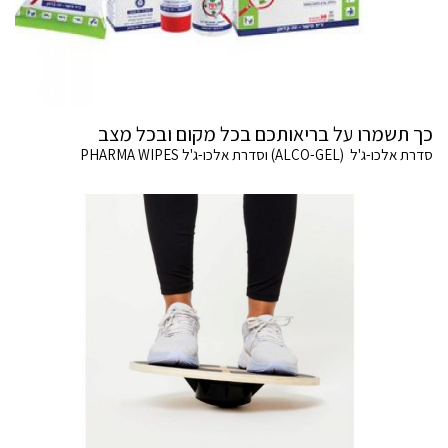
כך תשמרו על בריאותכם בכל מקום ובכל מצב
סדרת אלכו-ג'ל (ALCO-GEL) וסדרת אלכו-ג'ל PHARMA WIPES