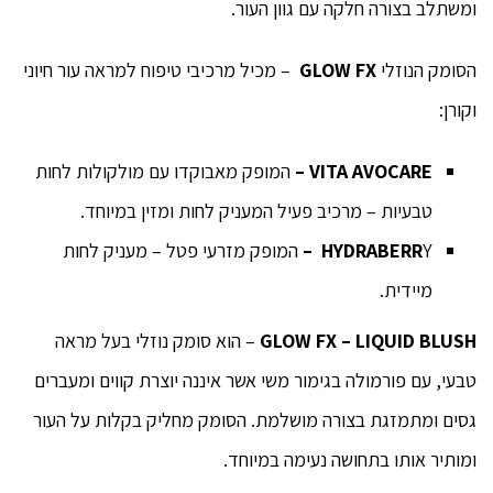
ומשתלב בצורה חלקה עם גוון העור.
BLUSH
הסומק הנוזלי
GLOW FX
– מכיל מרכיבי טיפוח למראה עור חיוני
–
וקורן:
סומק
VITA AVOCARE
–
המופק מאבוקדו עם מולקולות לחות
נוזלי
טבעיות – מרכיב פעיל המעניק לחות ומזין במיוחד.
סומק
Y
HYDRABERR
–
המופק מזרעי פטל – מעניק לחות
נוזלי
מיידית.
עמיד
GLOW FX – LIQUID BLUSH
– הוא סומק נוזלי בעל מראה
טבעי, עם פורמולה בגימור משי אשר איננה יוצרת קווים ומעברים
במים,
גסים ומתמזגת בצורה מושלמת. הסומק מחליק בקלות על העור
אינו
ומותיר אותו בתחושה נעימה במיוחד.
מכתים