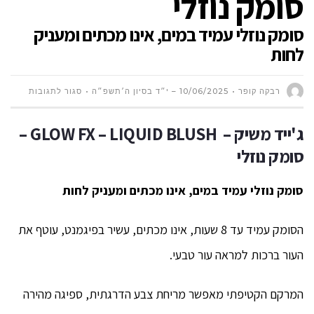
סומק נוזלי
סומק נוזלי עמיד במים, אינו מכתים ומעניק
לחות
על
רבקה קופר
10/06/2025 – י״ד בסיון ה׳תשפ״ה
סגור לתגובות
ג'ייד
ג
'
ייד
משיק –
GLOW FX – LIQUID BLUSH –
סומק נוזלי
משיק
–
סומק נוזלי עמיד במים
,
אינו מכתים ומעניק לחות
GLOW
הסומק עמיד עד 8 שעות, אינו מכתים, עשיר בפיגמנט, עוטף את
FX
העור ברכות למראה עור טבעי.
–
המרקם הקטיפתי מאפשר מריחת צבע הדרגתית, ספיגה מהירה
LIQUID