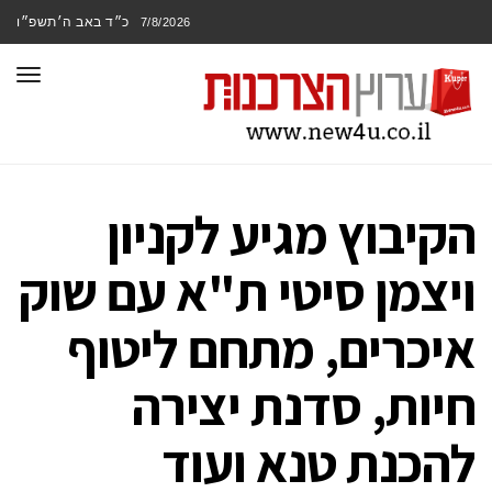
כ״ד באב ה׳תשפ״ו
7/8/2026
תפר
הקיבוץ מגיע לקניון
ויצמן סיטי ת"א עם שוק
איכרים, מתחם ליטוף
חיות, סדנת יצירה
להכנת טנא ועוד