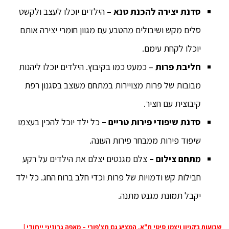
סדנת יצירה להכנת טנא –
הילדים יוכלו לעצב ולקשט
סלים מקש ושיבולים מהטבע עם מגוון חומרי יצירה אותם
יוכלו לקחת עימם.
חליבת פרות
– כמעט כמו בקיבוץ. הילדים יוכלו ליהנות
מבובות של פרות מצויירות במתחם מעוצב בסגנון רפת
קיבוצית עם חציר.
סדנת שיפודי פירות טריים –
כל ילד יוכל להכין בעצמו
שיפוד פירות ממבחר פירות העונה.
מתחם צילום –
צלם מגנטים יצלם את הילדים על רקע
חבילות קש ודמויות של פרות וכדי חלב ברוח החג. כל ילד
יקבל תמונת מגנט מתנה.
שבועות בקניון ויצמן סיטי ת"א, המציע גם חצ'פורי – מאפה גרוזיני ייחודי |