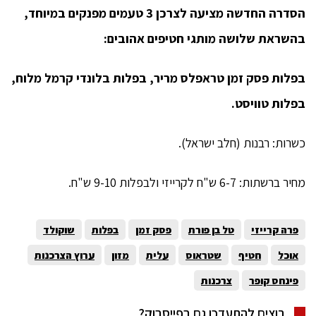
הסדרה החדשה מציעה לצרכן 3 טעמים מפנקים במיוחד,
בהשראת שלושה מותגי חטיפים אהובים:
בפלות פסק זמן טראפלס מריר, בפלות בלונדי קרמל מלוח,
בפלות טוויסט.
כשרות: רבנות (חלב ישראל).
מחיר ברשתות: 6-7 ש"ח לקרייזי ולבפלות 9-10 ש"ח.
פרה קרייזי
טל בן פורת
פסק זמן
בפלות
שוקולד
אוכל
חטיף
שטראוס
עלית
מזון
ערוץ הצרכנות
פינחס קופר
צרכנות
רוצים להתעדכן גם בפייסבוק?