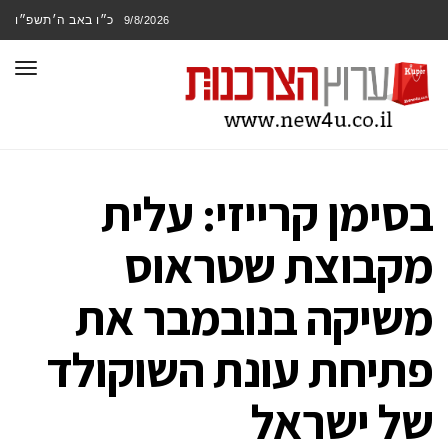
כ״ו באב ה׳תשפ״ו
9/8/2026
תפר
בסימן קרייזי: עלית
מקבוצת שטראוס
משיקה בנובמבר את
פתיחת עונת השוקולד
של ישראל