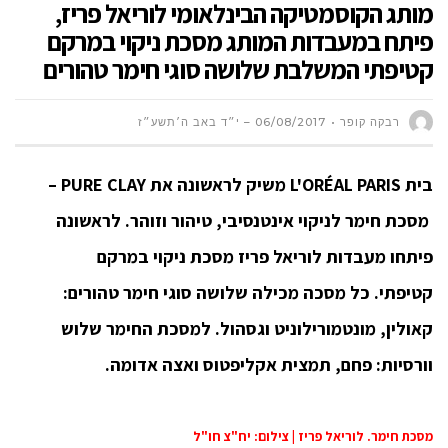
מותג הקוסמטיקה הבינלאומי לוריאל פריז,
פיתח במעבדות המותג מסכת ניקוי במרקם
קטיפתי המשלבת שלושה סוגי חימר טהורים
רבקה קופר
06/08/2017 – י״ד באב ה׳תשע״ז
בית
L'ORÉAL PARIS משיק לראשונה את
PURE CLAY –
מסכת חימר לניקוי אינטנסיבי, טיהור וזוהר.
לראשונה
פיתחו מעבדות לוריאל פריז מסכת ניקוי במרקם
קטיפתי.
כל מסכה מכילה שלושה סוגי חימר טהורים:
קאולין, מונטמורילוניט וגסהול.
למסכת החימר שלוש
וורסיות: פחם, תמצית אקליפטוס ואצה אדומה.
מסכת חימר. לוריאל פריז | צילום: יח"צ חו"ל