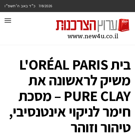
כ״ד באב ה׳תשפ״ו
7/8/2026
תפר
בית L'ORÉAL PARIS
משיק לראשונה את
PURE CLAY – מסכת
חימר לניקוי אינטנסיבי,
טיהור וזוהר