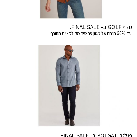
גולף GOLF ב- FINAL SALE.
עד 60% הנחה על מגוון פריטים מקולקציית החורף
פולגת POLGAT ב- FINAL SALE .