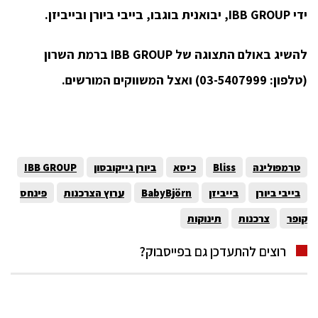
ידי IBB GROUP, יבואנית בוגבו, בייבי ביורן ובייביזן.
להשיג באולם התצוגה של IBB GROUP ברמת השרון
(טלפון: 03-5407999) ואצל המשווקים המורשים.
טרמפולינה
Bliss
כיסא
ביורן גייקובסון
IBB GROUP
בייבי ביורן
בייביזן
BabyBjörn
ערוץ הצרכנות
פינחס
קופר
צרכנות
תינוקות
רוצים להתעדכן גם בפייסבוק?