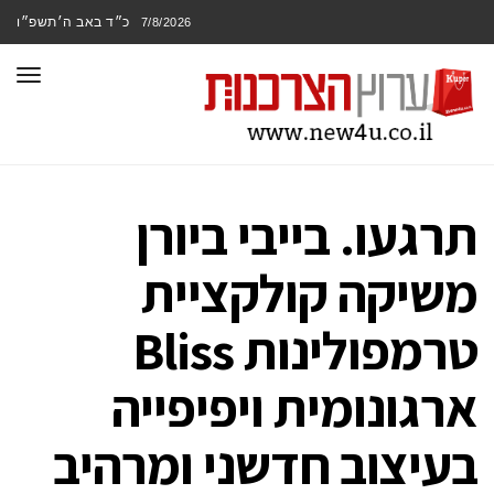
כ״ד באב ה׳תשפ״ו
7/8/2026
תפר
תרגעו. בייבי ביורן
משיקה קולקציית
טרמפולינות Bliss
ארגונומית ויפיפייה
בעיצוב חדשני ומרהיב