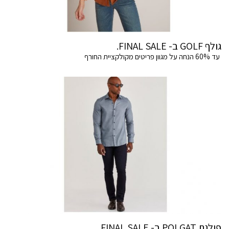
גולף GOLF ב- FINAL SALE.
עד 60% הנחה על מגוון פריטים מקולקציית החורף
פולגת POLGAT ב- FINAL SALE .