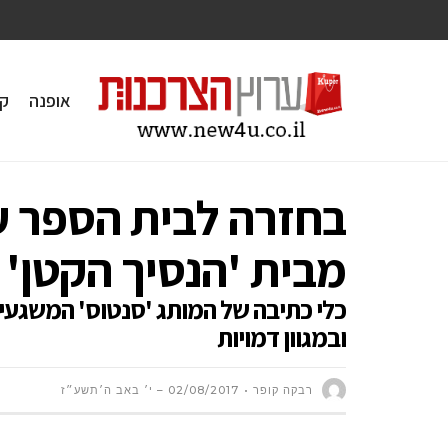
אופנה
ק
בחזרה לבית הספר 
מבית 'הנסיך הקטן'
כלי כתיבה של המותג 'סנטוס' המשגעים 
ובמגוון דמויות
רבקה קופר
02/08/2017 – י׳ באב ה׳תשע״ז