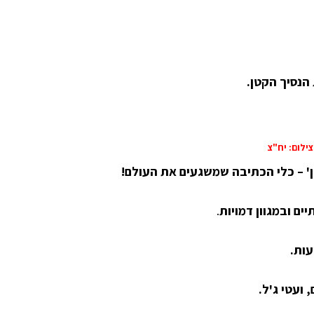
הנסיך הקטן.
צילום: יח"צ
ן' – כלי הכתיבה שמשגעים את העולם!
ים ובמגוון דמויות
.
עות.
 ועטי ג'ל.