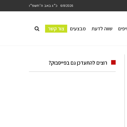
כ״ג באב ה׳תשפ״ו
6/8/2026
פים
שווה לדעת
מבצעים
צור קשר
רוצים להתעדכן גם בפייסבוק?