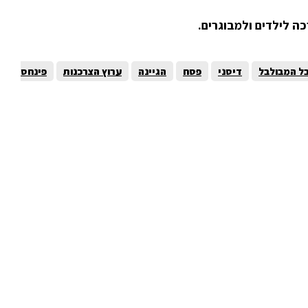
ה לילדים ולמבוגרים.
בל המבולבל
דיסני
פסח
הגיינה
ערוץ הצרכנות
פינחס