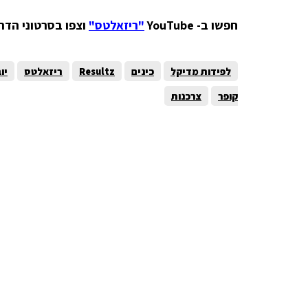
חפשו ב-
YouTube
"ריזאלטס"
וצפו בסרטוני הדרכ
לפידות מדיקל
כינים
Resultz
ריזאלטס
יו
קופר
צרכנות