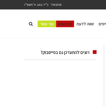
כ״ד באב ה׳תשפ״ו
7/8/2026
פים
שווה לדעת
מבצעים
צור קשר
רוצים להתעדכן גם בפייסבוק?