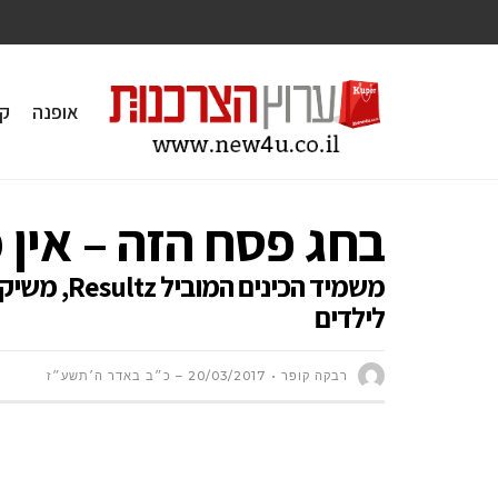
אופנה
ק
בחג פסח הזה – אין 
משמיד הכינ
לילדים
רבקה קופר
20/03/2017 – כ״ב באדר ה׳תשע״ז