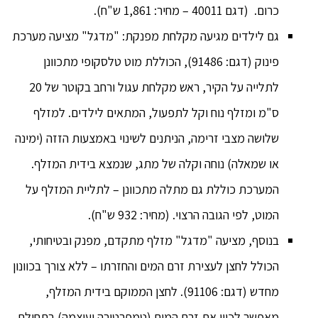
כרום. (דגם 40011 – מחיר: 1,861 ש"ח).
גם לילדים מגיעה מקלחת מפנקת: "מדגל" מציעה מערכת
פינוק (דגם: 91486), הכוללת מוט טלסקופי מתכוונן
לתלייה על הקיר, ראש מקלחת עגול ורחב בקוטר של 20
ס"מ ומזלף נוח וקל לתפעול, המתאים לילדים. למזלף
שלושה מצבי זרימה, הניתנים לשינוי באמצעות הזזה (ימינה
או שמאלה) נוחה וקלה של מתג, שנמצא בידית המזלף.
המערכת כוללת גם מתלה מתכוונן – לתליית המזלף על
המוט, לפי הגובה הרצוי. (מחיר: 932 ש"ח).
בנוסף, מציעה "מדגל" מזלף מתקדם, מפנק ובטיחותי,
הכולל לחצן לעצירת זרם המים והחזרתו – ללא צורך בכוונון
מחדש (דגם: 91106). לחצן הממוקם בידית המזלף,
מאפשר לכוון את זרם המים (טמפרטורה ועוצמה) בתחילת