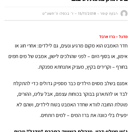
רבקה קופר
15/11/2018 – ז׳ בכסלו ה׳תשע״ט
מדגל – ברז ארבל
חדר האמבט הוא מקום מרגיע ונעים, גם לילדים: אחרי חוג או
אימון, או בסוף היום – לפני שהולכים לישון, אמבט של מים חמים
בחורף – וקרירים בקיץ, מעניק אתנחתא מפנקת.
אמנם בשלב מסוים הילדים כבר מספיק גדולים כדי להתקלח
לבד או להתארגן בבוקר בכוחות עצמם, אבל עלינו, ההורים,
מוטלת החובה לוודא שחדר האמבט בטוח לילדים, ושהם לא
יפעילו בלי כוונה את ברז המים – למים רותחים.
ג'יין מטלון-דריי, מנהלת השיווק בחברת "מדגל" מבית