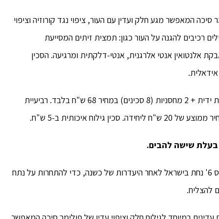
 סיכה המאפשר מגע חלק ועדין עם העור, ציפוי נגד קורוזיה וציפוי
ים רכיבים להגנה על העור כגון: תמצית זיתים המסייעת
ת אלנטואין אנטי אלרגנית, אנטי-דלקתית ומרגיעה. הסכין
אידאלית.
מחיר: מערכת סכיני הגילוח הבסיסית של PACE 4 כוללת ידית + 2 מחסניות (8 סכינים) במחיר 68 ש"ח בלבד. רביעיית
 בעלת שישה להבים.
פלוס טרימר – להב אחורית לעיצוב הזקן והפאות. ה'פייס 6' נחת בישראל לאחר היעדרות של כשנה, כדי להתחרות על נתח
ם להצליח.
ין גילוח עצמה היא אל חלד, כוללת 6 להבים עדינים במיוחד לגילוח חלק וציפוי עדין של פולימר סיכה המאפשר