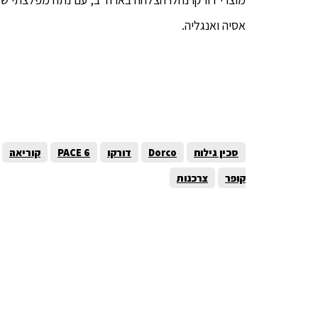
אסיה ואנגליה.
סכין גילוח
Dorco
דורקו
PACE 6
קוריאה
קופר
צרכנות