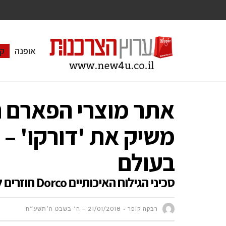
אופנה
ק
משיק את 'דורקו' – מ
בעולם
סכיני הגילוח האיכותיים Dorco חוזרים לישראל ובמחיר זול יותר מארה"ב
רבקה קופר
21/01/2018 – ה׳ בשבט ה׳תשע״ח