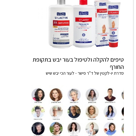
טיפים להקלה ולטיפול בעור יבש בתקופת
החורף
סדרת יו-לקטין של ד"ר פישר - לעור הכי יבש שיש