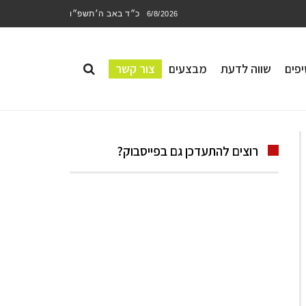
כ״ד באב ה׳תשפ״ו
6/8/2026
פים
שווה לדעת
מבצעים
צור קשר
רוצים להתעדכן גם בפייסבוק?