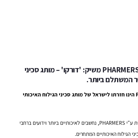
דורקו' – מותג סכיני
 המשתלם ביותר.
אחת הבשורות המרכזיות שמציג אתר PHARMERS הינו חזרתו לישראל של מותג סכיני הגילוח האיכותי
מוצרי חברת דורקו, המיובאים ומשווקים לישראל בלעדית ע"י PHARMERS, נחשבים לאיכותיים ביותר וידועים ברחבי