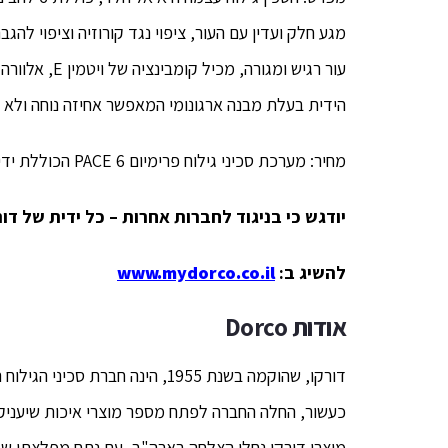
מגע חלק ועדין עם העור, ציפוי נגד קורוזיה וציפוי לה
עור רגיש ומגו
הידית בעלת מבנה ארגונומי המאפשר אחיזה נוחה ולא 
מחיר: מערכת סכיני גילוח פרימיום 6 PACE הכוללת ידית + 2 מחסניות (8 סכינים) במחיר 80 ש"ח בלבד.
י
ודגש כי בניגוד לחברות אחרות – כל ידית של דו
להשיג ב:
www.mydorco.co.il
אודות
Dorco
דורקו, שהוקמה בשנת 1955, הינה 
כעשור, החלה החברה לפתח מספר מוצרי איכות שיעניק