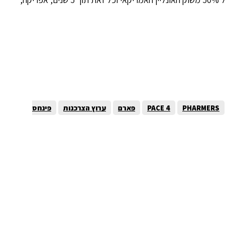
PHARMERS
PACE 4
פארם
ערוץ הצרכנות
פינחס