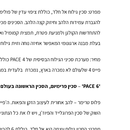
מפרט: סכין גילוח אל חלד, כוללת ציפוי עדין של פולימר
להגברת עמידות הלהב וחיזוק קצה הלהב. הסכינים מכיל
להתחדשות הקולגן ולמניעת פטרת, תמצית קמומיל ואבק
בעלת מבנה ארגונומי המאפשר אחיזה נוחה וזוית גילוח 
פייס 4 שלעולם לא נמכרה בארץ, נמכרת בלעדית במחיר ממוצע של 20 ש"ח ליחידה. סכין גילוח איכותית ב-5 ש"ח.
'PACE 6'
–
סכין פרימיום, הסכין הראשונה בעולם
השוק של סכין הפרוגלייד והפיוז'ן, ויש לו את כל הנתוני
מפרט: הסכ