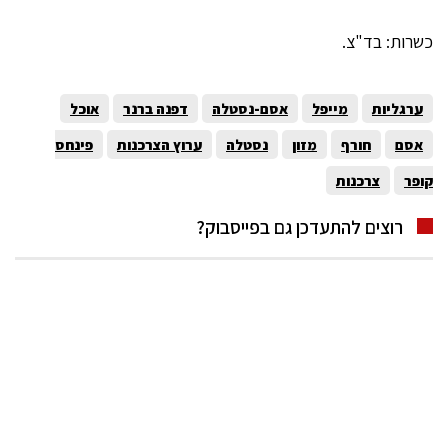
כשרות: בד"צ.
ערגליות
מייפל
אסם-נסטלה
דפנה ברנר
אוכל
אסם
חורף
מזון
נסטלה
ערוץ הצרכנות
פינחס
קופר
צרכנות
רוצים להתעדכן גם בפייסבוק?