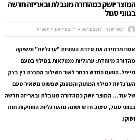
המוצר יושק כמהדורה מוגבלת ובאריזה חדשה
בגווני סגול
רבקה קופר
06/11/2017 – י״ז במרחשון ה׳תשע״ח
אסם מרחיבה את סדרת העוגיות "ערגליות" ומשיקה
מהדורה מיוחדת: ערגליות ממולאות במילוי בטעם
מייפל. הטעם החדש נבחר לאור השילוב המנצח בין בצק
הערגליות למילוי המתוק והמפנק שפשוט משאיר טעם
של עוד… המוצר יושק כמהדורה מוגבלת ובאריזה חדשה
בגווני סגול, עיצוב חדש ושונה מהערגליות הוותיקות תות
ושוקו.