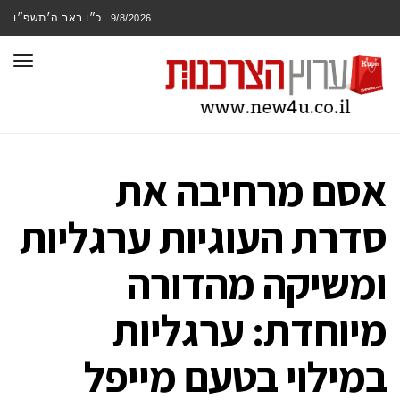
כ״ו באב ה׳תשפ״ו
9/8/2026
תפר
אסם מרחיבה את
סדרת העוגיות ערגליות
ומשיקה מהדורה
מיוחדת: ערגליות
במילוי בטעם מייפל