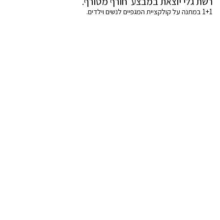
רשת גלי יוצאת במבצע חורף מטורף.
1+1 במתנה על קולקציית המגפיים לנשים וילדים.