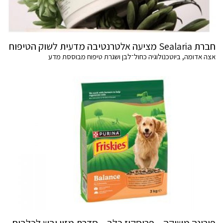
חברת Sealaria מציעה אלטרנטיבה מדעית לשוק הטיפוח
אצה אדומה, ביוטכנולוגיה כחול־לבן ושגרת טיפוח מבוססת מדע
פורינה משיקה – פריסקיז כלב – סדרת מזון יבש לכלבים