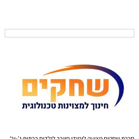
חברת שחקים מציעה לימודי סייבר לילדים בכתות ג'-יב'.